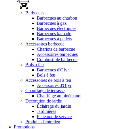
Barbecues
Barbecues au charbon
Barbecues à gaz
Barbecues électriques
Barbecues kamado
Barbecues à pellets
Accessoires barbecue
Chariots de barbecue
Accessoires barbecues
Combustible barbecue
Bols à feu
Barbecues d'Ofyr
Bols à feu
Accessoires de bols à feu
Accessoires d'Ofyr
Chauffage de terrasse
Chauffage au bioéthanol
Décoration de jardin
Éclairage du jardin
Jardinières
Plateaux de service
Produits d'entretien
Promotions