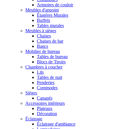
Armoires de couloir
Meubles d'appoint
Étagères Murales
Buffets
Tables murales
Meubles à sièges
Chaises
Chaises de bar
Bancs
Mobilier de bureau
Tables de bureau
Blocs de Tiroirs
Chambres à coucher
Lits
Tables de nuit
Penderies
Commodes
Sièges
Canapés
Accessoires intérieurs
Plateaux
Décoration
Éclairage
Éclairage d'ambiance