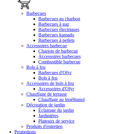
Barbecues
Barbecues au charbon
Barbecues à gaz
Barbecues électriques
Barbecues kamado
Barbecues à pellets
Accessoires barbecue
Chariots de barbecue
Accessoires barbecues
Combustible barbecue
Bols à feu
Barbecues d'Ofyr
Bols à feu
Accessoires de bols à feu
Accessoires d'Ofyr
Chauffage de terrasse
Chauffage au bioéthanol
Décoration de jardin
Éclairage du jardin
Jardinières
Plateaux de service
Produits d'entretien
Promotions