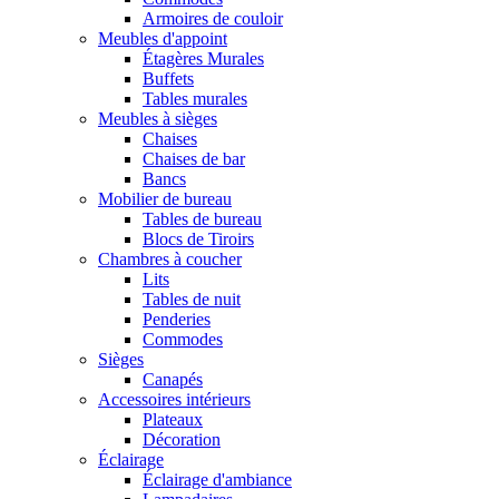
Armoires de couloir
Meubles d'appoint
Étagères Murales
Buffets
Tables murales
Meubles à sièges
Chaises
Chaises de bar
Bancs
Mobilier de bureau
Tables de bureau
Blocs de Tiroirs
Chambres à coucher
Lits
Tables de nuit
Penderies
Commodes
Sièges
Canapés
Accessoires intérieurs
Plateaux
Décoration
Éclairage
Éclairage d'ambiance