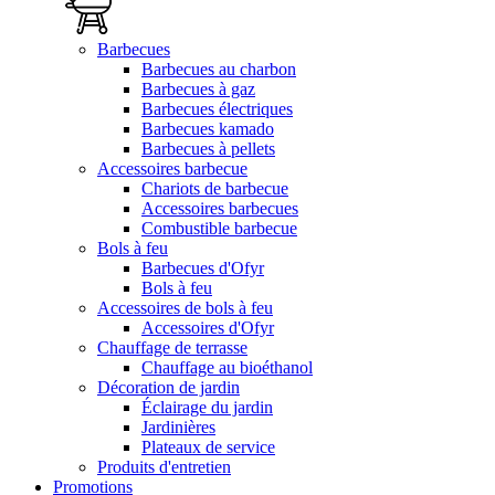
Barbecues
Barbecues au charbon
Barbecues à gaz
Barbecues électriques
Barbecues kamado
Barbecues à pellets
Accessoires barbecue
Chariots de barbecue
Accessoires barbecues
Combustible barbecue
Bols à feu
Barbecues d'Ofyr
Bols à feu
Accessoires de bols à feu
Accessoires d'Ofyr
Chauffage de terrasse
Chauffage au bioéthanol
Décoration de jardin
Éclairage du jardin
Jardinières
Plateaux de service
Produits d'entretien
Promotions