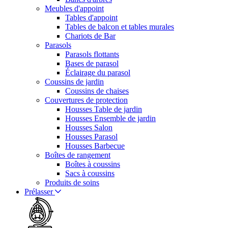
Meubles d'appoint
Tables d'appoint
Tables de balcon et tables murales
Chariots de Bar
Parasols
Parasols flottants
Bases de parasol
Éclairage du parasol
Coussins de jardin
Coussins de chaises
Couvertures de protection
Housses Table de jardin
Housses Ensemble de jardin
Housses Salon
Housses Parasol
Housses Barbecue
Boîtes de rangement
Boîtes à coussins
Sacs à coussins
Produits de soins
Prélasser