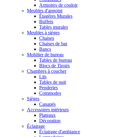
Armoires de couloir
Meubles d'appoint
Étagères Murales
Buffets
Tables murales
Meubles à sièges
Chaises
Chaises de bar
Bancs
Mobilier de bureau
Tables de bureau
Blocs de Tiroirs
Chambres à coucher
Lits
Tables de nuit
Penderies
Commodes
Sièges
Canapés
Accessoires intérieurs
Plateaux
Décoration
Éclairage
Éclairage d'ambiance