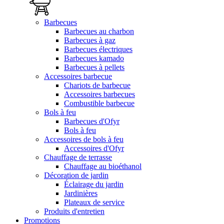
Barbecues
Barbecues au charbon
Barbecues à gaz
Barbecues électriques
Barbecues kamado
Barbecues à pellets
Accessoires barbecue
Chariots de barbecue
Accessoires barbecues
Combustible barbecue
Bols à feu
Barbecues d'Ofyr
Bols à feu
Accessoires de bols à feu
Accessoires d'Ofyr
Chauffage de terrasse
Chauffage au bioéthanol
Décoration de jardin
Éclairage du jardin
Jardinières
Plateaux de service
Produits d'entretien
Promotions