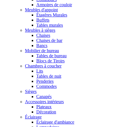
Armoires de couloir
Meubles d'appoint
Étagères Murales
Buffets
Tables murales
Meubles à sièges
Chaises
Chaises de bar
Bancs
Mobilier de bureau
Tables de bureau
Blocs de Tiroirs
Chambres à coucher
Lits
Tables de nuit
Penderies
Commodes
Sièges
Canapés
Accessoires intérieurs
Plateaux
Décoration
Éclairage
Éclairage d'ambiance