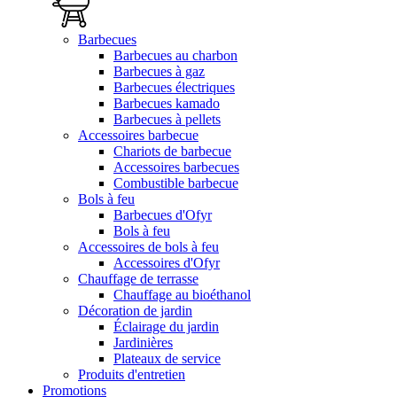
Barbecues
Barbecues au charbon
Barbecues à gaz
Barbecues électriques
Barbecues kamado
Barbecues à pellets
Accessoires barbecue
Chariots de barbecue
Accessoires barbecues
Combustible barbecue
Bols à feu
Barbecues d'Ofyr
Bols à feu
Accessoires de bols à feu
Accessoires d'Ofyr
Chauffage de terrasse
Chauffage au bioéthanol
Décoration de jardin
Éclairage du jardin
Jardinières
Plateaux de service
Produits d'entretien
Promotions