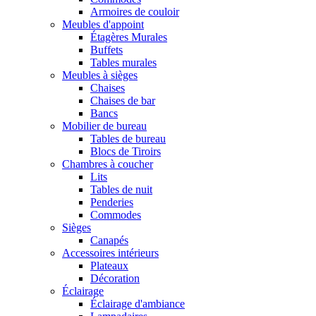
Armoires de couloir
Meubles d'appoint
Étagères Murales
Buffets
Tables murales
Meubles à sièges
Chaises
Chaises de bar
Bancs
Mobilier de bureau
Tables de bureau
Blocs de Tiroirs
Chambres à coucher
Lits
Tables de nuit
Penderies
Commodes
Sièges
Canapés
Accessoires intérieurs
Plateaux
Décoration
Éclairage
Éclairage d'ambiance