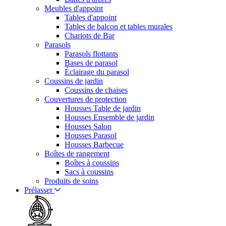
Meubles d'appoint
Tables d'appoint
Tables de balcon et tables murales
Chariots de Bar
Parasols
Parasols flottants
Bases de parasol
Éclairage du parasol
Coussins de jardin
Coussins de chaises
Couvertures de protection
Housses Table de jardin
Housses Ensemble de jardin
Housses Salon
Housses Parasol
Housses Barbecue
Boîtes de rangement
Boîtes à coussins
Sacs à coussins
Produits de soins
Prélasser