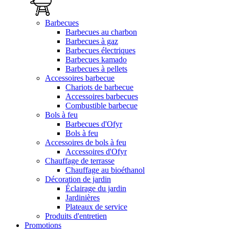
Barbecues
Barbecues au charbon
Barbecues à gaz
Barbecues électriques
Barbecues kamado
Barbecues à pellets
Accessoires barbecue
Chariots de barbecue
Accessoires barbecues
Combustible barbecue
Bols à feu
Barbecues d'Ofyr
Bols à feu
Accessoires de bols à feu
Accessoires d'Ofyr
Chauffage de terrasse
Chauffage au bioéthanol
Décoration de jardin
Éclairage du jardin
Jardinières
Plateaux de service
Produits d'entretien
Promotions