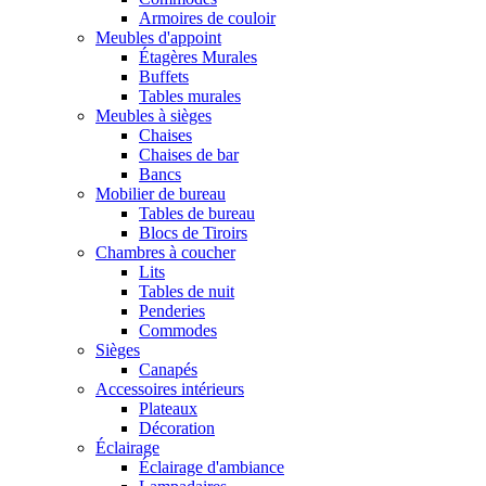
Armoires de couloir
Meubles d'appoint
Étagères Murales
Buffets
Tables murales
Meubles à sièges
Chaises
Chaises de bar
Bancs
Mobilier de bureau
Tables de bureau
Blocs de Tiroirs
Chambres à coucher
Lits
Tables de nuit
Penderies
Commodes
Sièges
Canapés
Accessoires intérieurs
Plateaux
Décoration
Éclairage
Éclairage d'ambiance