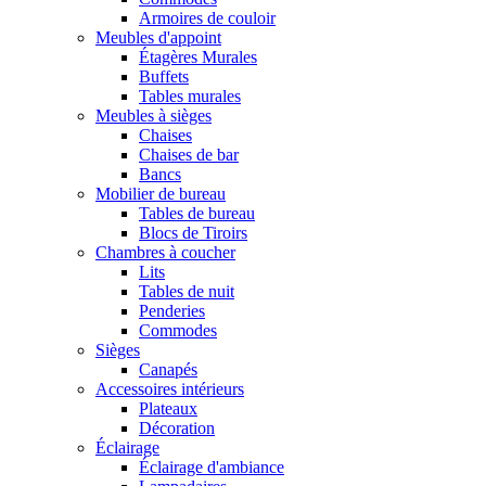
Armoires de couloir
Meubles d'appoint
Étagères Murales
Buffets
Tables murales
Meubles à sièges
Chaises
Chaises de bar
Bancs
Mobilier de bureau
Tables de bureau
Blocs de Tiroirs
Chambres à coucher
Lits
Tables de nuit
Penderies
Commodes
Sièges
Canapés
Accessoires intérieurs
Plateaux
Décoration
Éclairage
Éclairage d'ambiance