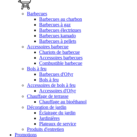
Barbecues
Barbecues au charbon
Barbecues à gaz
Barbecues électriques
Barbecues kamado
Barbecues à pellets
Accessoires barbecue
Chariots de barbecue
Accessoires barbecues
Combustible barbecue
Bols à feu
Barbecues d'Ofyr
Bols à feu
Accessoires de bols à feu
Accessoires d'Ofyr
Chauffage de terrasse
Chauffage au bioéthanol
Décoration de jardin
Éclairage du jardin
Jardinières
Plateaux de service
Produits d'entretien
Promotions