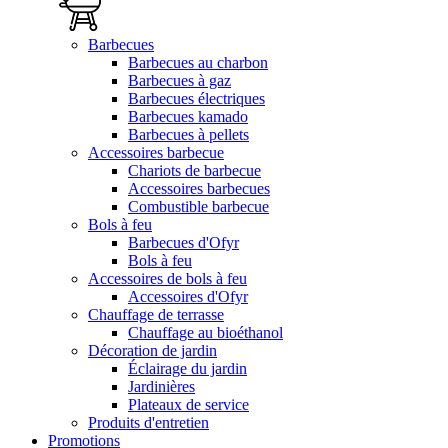
Barbecues
Barbecues au charbon
Barbecues à gaz
Barbecues électriques
Barbecues kamado
Barbecues à pellets
Accessoires barbecue
Chariots de barbecue
Accessoires barbecues
Combustible barbecue
Bols à feu
Barbecues d'Ofyr
Bols à feu
Accessoires de bols à feu
Accessoires d'Ofyr
Chauffage de terrasse
Chauffage au bioéthanol
Décoration de jardin
Éclairage du jardin
Jardinières
Plateaux de service
Produits d'entretien
Promotions