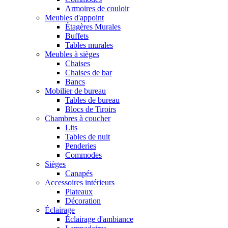
Armoires de couloir
Meubles d'appoint
Étagères Murales
Buffets
Tables murales
Meubles à sièges
Chaises
Chaises de bar
Bancs
Mobilier de bureau
Tables de bureau
Blocs de Tiroirs
Chambres à coucher
Lits
Tables de nuit
Penderies
Commodes
Sièges
Canapés
Accessoires intérieurs
Plateaux
Décoration
Éclairage
Éclairage d'ambiance