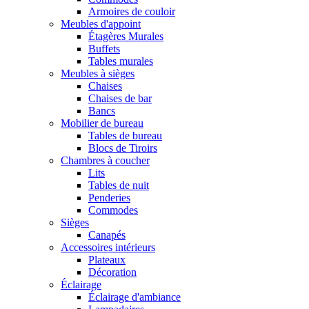
Armoires de couloir
Meubles d'appoint
Étagères Murales
Buffets
Tables murales
Meubles à sièges
Chaises
Chaises de bar
Bancs
Mobilier de bureau
Tables de bureau
Blocs de Tiroirs
Chambres à coucher
Lits
Tables de nuit
Penderies
Commodes
Sièges
Canapés
Accessoires intérieurs
Plateaux
Décoration
Éclairage
Éclairage d'ambiance