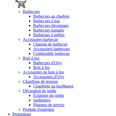
Barbecues
Barbecues au charbon
Barbecues à gaz
Barbecues électriques
Barbecues kamado
Barbecues à pellets
Accessoires barbecue
Chariots de barbecue
Accessoires barbecues
Combustible barbecue
Bols à feu
Barbecues d'Ofyr
Bols à feu
Accessoires de bols à feu
Accessoires d'Ofyr
Chauffage de terrasse
Chauffage au bioéthanol
Décoration de jardin
Éclairage du jardin
Jardinières
Plateaux de service
Produits d'entretien
Promotions