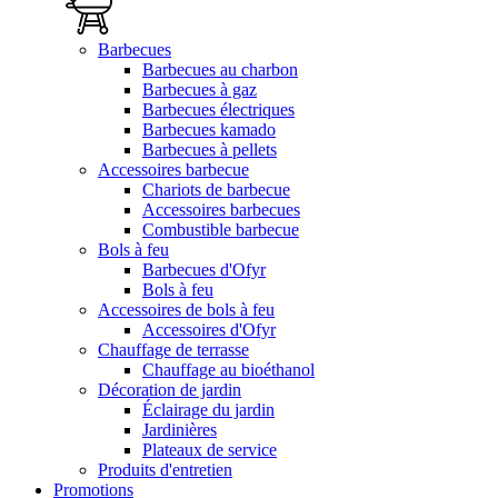
Barbecues
Barbecues au charbon
Barbecues à gaz
Barbecues électriques
Barbecues kamado
Barbecues à pellets
Accessoires barbecue
Chariots de barbecue
Accessoires barbecues
Combustible barbecue
Bols à feu
Barbecues d'Ofyr
Bols à feu
Accessoires de bols à feu
Accessoires d'Ofyr
Chauffage de terrasse
Chauffage au bioéthanol
Décoration de jardin
Éclairage du jardin
Jardinières
Plateaux de service
Produits d'entretien
Promotions