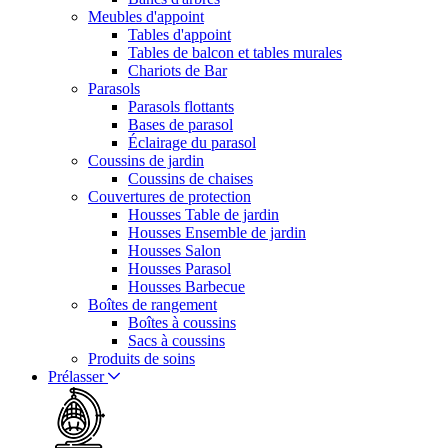
Meubles d'appoint
Tables d'appoint
Tables de balcon et tables murales
Chariots de Bar
Parasols
Parasols flottants
Bases de parasol
Éclairage du parasol
Coussins de jardin
Coussins de chaises
Couvertures de protection
Housses Table de jardin
Housses Ensemble de jardin
Housses Salon
Housses Parasol
Housses Barbecue
Boîtes de rangement
Boîtes à coussins
Sacs à coussins
Produits de soins
Prélasser