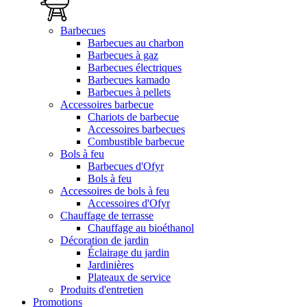
Barbecues
Barbecues au charbon
Barbecues à gaz
Barbecues électriques
Barbecues kamado
Barbecues à pellets
Accessoires barbecue
Chariots de barbecue
Accessoires barbecues
Combustible barbecue
Bols à feu
Barbecues d'Ofyr
Bols à feu
Accessoires de bols à feu
Accessoires d'Ofyr
Chauffage de terrasse
Chauffage au bioéthanol
Décoration de jardin
Éclairage du jardin
Jardinières
Plateaux de service
Produits d'entretien
Promotions