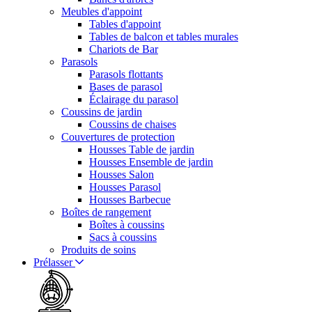
Meubles d'appoint
Tables d'appoint
Tables de balcon et tables murales
Chariots de Bar
Parasols
Parasols flottants
Bases de parasol
Éclairage du parasol
Coussins de jardin
Coussins de chaises
Couvertures de protection
Housses Table de jardin
Housses Ensemble de jardin
Housses Salon
Housses Parasol
Housses Barbecue
Boîtes de rangement
Boîtes à coussins
Sacs à coussins
Produits de soins
Prélasser