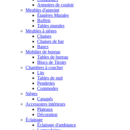
Armoires de couloir
Meubles d'appoint
Étagères Murales
Buffets
Tables murales
Meubles à sièges
Chaises
Chaises de bar
Bancs
Mobilier de bureau
Tables de bureau
Blocs de Tiroirs
Chambres à coucher
Lits
Tables de nuit
Penderies
Commodes
Sièges
Canapés
Accessoires intérieurs
Plateaux
Décoration
Éclairage
Éclairage d'ambiance