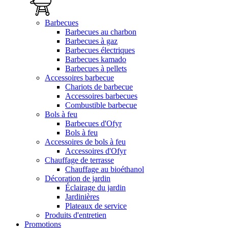
Barbecues
Barbecues au charbon
Barbecues à gaz
Barbecues électriques
Barbecues kamado
Barbecues à pellets
Accessoires barbecue
Chariots de barbecue
Accessoires barbecues
Combustible barbecue
Bols à feu
Barbecues d'Ofyr
Bols à feu
Accessoires de bols à feu
Accessoires d'Ofyr
Chauffage de terrasse
Chauffage au bioéthanol
Décoration de jardin
Éclairage du jardin
Jardinières
Plateaux de service
Produits d'entretien
Promotions