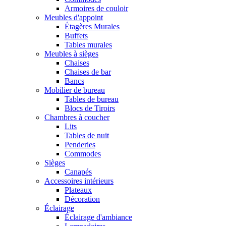
Armoires de couloir
Meubles d'appoint
Étagères Murales
Buffets
Tables murales
Meubles à sièges
Chaises
Chaises de bar
Bancs
Mobilier de bureau
Tables de bureau
Blocs de Tiroirs
Chambres à coucher
Lits
Tables de nuit
Penderies
Commodes
Sièges
Canapés
Accessoires intérieurs
Plateaux
Décoration
Éclairage
Éclairage d'ambiance