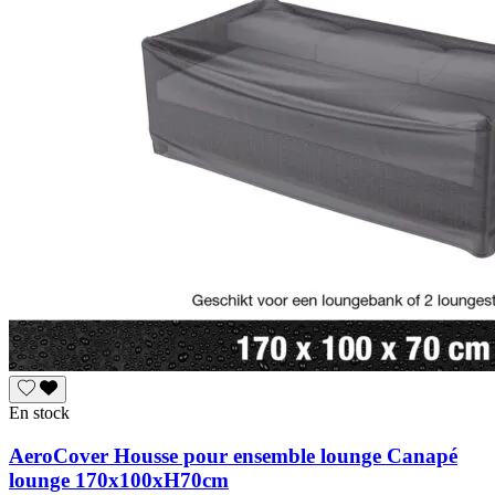
En stock
AeroCover Housse pour ensemble lounge Canapé
lounge 170x100xH70cm