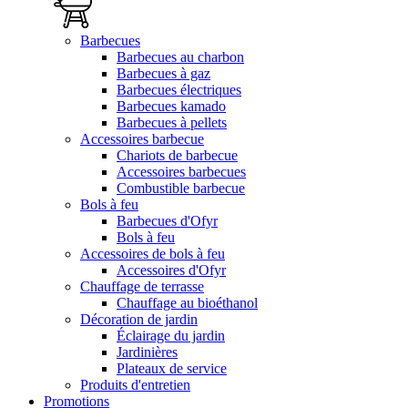
Barbecues
Barbecues au charbon
Barbecues à gaz
Barbecues électriques
Barbecues kamado
Barbecues à pellets
Accessoires barbecue
Chariots de barbecue
Accessoires barbecues
Combustible barbecue
Bols à feu
Barbecues d'Ofyr
Bols à feu
Accessoires de bols à feu
Accessoires d'Ofyr
Chauffage de terrasse
Chauffage au bioéthanol
Décoration de jardin
Éclairage du jardin
Jardinières
Plateaux de service
Produits d'entretien
Promotions