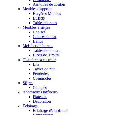
Armoires de couloir
Meubles d'appoint
Étagères Murales
Buffets
Tables murales
Meubles à sièges
Chaises
Chaises de bar
Bancs
Mobilier de bureau
Tables de bureau
Blocs de Tiroirs
Chambres à coucher
Lits
Tables de nuit
Penderies
Commodes
Sièges
Canapés
Accessoires intérieurs
Plateaux
Décoration
Éclairage
Éclairage d'ambiance