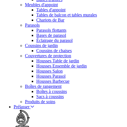
Meubles d'appoint
Tables d'appoint
Tables de balcon et tables murales
Chariots de Bar
Parasols
Parasols flottants
Bases de parasol
Éclairage du parasol
Coussins de jardin
Coussins de chaises
Couvertures de protection
Housses Table de jardin
Housses Ensemble de jardin
Housses Salon
Housses Parasol
Housses Barbecue
Boîtes de rangement
Boîtes à coussins
Sacs à coussins
Produits de soins
Prélasser