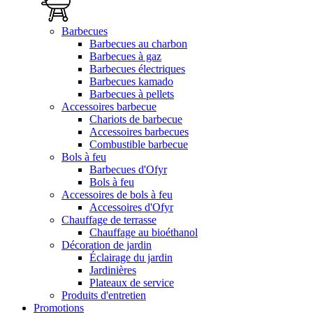
Barbecues
Barbecues au charbon
Barbecues à gaz
Barbecues électriques
Barbecues kamado
Barbecues à pellets
Accessoires barbecue
Chariots de barbecue
Accessoires barbecues
Combustible barbecue
Bols à feu
Barbecues d'Ofyr
Bols à feu
Accessoires de bols à feu
Accessoires d'Ofyr
Chauffage de terrasse
Chauffage au bioéthanol
Décoration de jardin
Éclairage du jardin
Jardinières
Plateaux de service
Produits d'entretien
Promotions