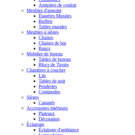
Armoires de couloir
Meubles d'appoint
Étagères Murales
Buffets
Tables murales
Meubles à sièges
Chaises
Chaises de bar
Bancs
Mobilier de bureau
Tables de bureau
Blocs de Tiroirs
Chambres à coucher
Lits
Tables de nuit
Penderies
Commodes
Sièges
Canapés
Accessoires intérieurs
Plateaux
Décoration
Éclairage
Éclairage d'ambiance