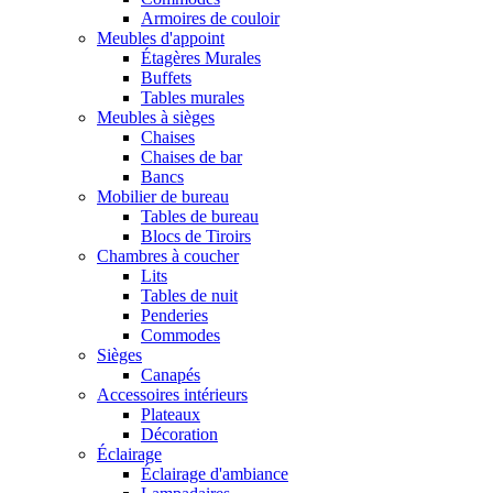
Armoires de couloir
Meubles d'appoint
Étagères Murales
Buffets
Tables murales
Meubles à sièges
Chaises
Chaises de bar
Bancs
Mobilier de bureau
Tables de bureau
Blocs de Tiroirs
Chambres à coucher
Lits
Tables de nuit
Penderies
Commodes
Sièges
Canapés
Accessoires intérieurs
Plateaux
Décoration
Éclairage
Éclairage d'ambiance