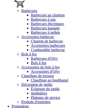
Barbecues
Barbecues au charbon
Barbecues à gaz
Barbecues électriques
Barbecues kamado
Barbecues à pellets
Accessoires barbecue
Chariots de barbecue
Accessoires barbecues
Combustible barbecue
Bols à feu
Barbecues d'Ofyr
Bols à feu
Accessoires de bols à feu
Accessoires d'Ofyr
Chauffage de terrasse
Chauffage au bioéthanol
Décoration de jardin
Éclairage du jardin
Jardinières
Plateaux de service
Produits d'entretien
Promotions