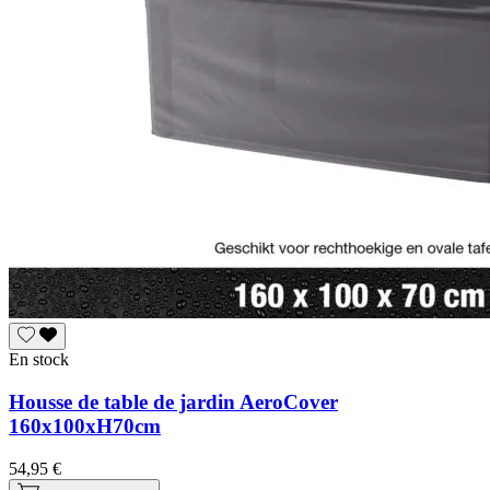
En stock
Housse de table de jardin AeroCover
160x100xH70cm
54,95 €