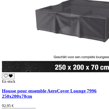
En stock
Housse pour ensemble AeroCover Lounge 7996
250x200x70cm
92,95 €