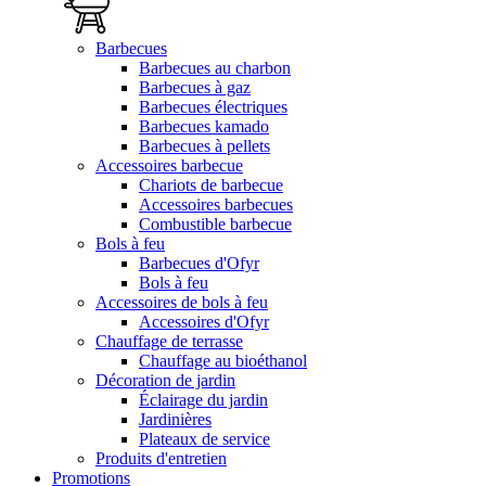
Barbecues
Barbecues au charbon
Barbecues à gaz
Barbecues électriques
Barbecues kamado
Barbecues à pellets
Accessoires barbecue
Chariots de barbecue
Accessoires barbecues
Combustible barbecue
Bols à feu
Barbecues d'Ofyr
Bols à feu
Accessoires de bols à feu
Accessoires d'Ofyr
Chauffage de terrasse
Chauffage au bioéthanol
Décoration de jardin
Éclairage du jardin
Jardinières
Plateaux de service
Produits d'entretien
Promotions