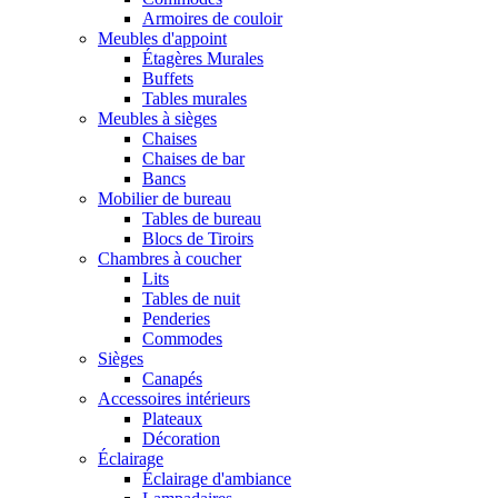
Armoires de couloir
Meubles d'appoint
Étagères Murales
Buffets
Tables murales
Meubles à sièges
Chaises
Chaises de bar
Bancs
Mobilier de bureau
Tables de bureau
Blocs de Tiroirs
Chambres à coucher
Lits
Tables de nuit
Penderies
Commodes
Sièges
Canapés
Accessoires intérieurs
Plateaux
Décoration
Éclairage
Éclairage d'ambiance