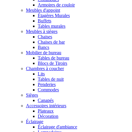
Armoires de couloir
Meubles d'appoint
Étagères Murales
Buffets
Tables murales
Meubles à sièges
Chaises
Chaises de bar
Bancs
Mobilier de bureau
Tables de bureau
Blocs de Tiroirs
Chambres à coucher
Lits
Tables de nuit
Penderies
Commodes
Sièges
Canapés
Accessoires intérieurs
Plateaux
Décoration
Éclairage
Éclairage d'ambiance