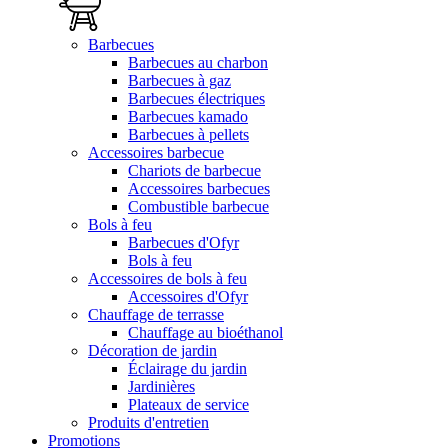
Barbecues
Barbecues au charbon
Barbecues à gaz
Barbecues électriques
Barbecues kamado
Barbecues à pellets
Accessoires barbecue
Chariots de barbecue
Accessoires barbecues
Combustible barbecue
Bols à feu
Barbecues d'Ofyr
Bols à feu
Accessoires de bols à feu
Accessoires d'Ofyr
Chauffage de terrasse
Chauffage au bioéthanol
Décoration de jardin
Éclairage du jardin
Jardinières
Plateaux de service
Produits d'entretien
Promotions