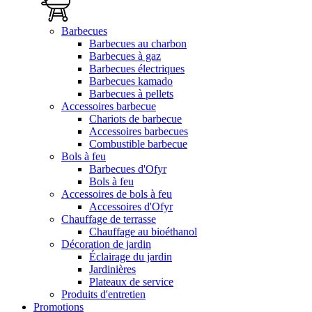
Barbecues
Barbecues au charbon
Barbecues à gaz
Barbecues électriques
Barbecues kamado
Barbecues à pellets
Accessoires barbecue
Chariots de barbecue
Accessoires barbecues
Combustible barbecue
Bols à feu
Barbecues d'Ofyr
Bols à feu
Accessoires de bols à feu
Accessoires d'Ofyr
Chauffage de terrasse
Chauffage au bioéthanol
Décoration de jardin
Éclairage du jardin
Jardinières
Plateaux de service
Produits d'entretien
Promotions