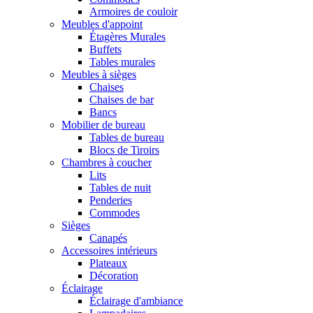
Armoires de couloir
Meubles d'appoint
Étagères Murales
Buffets
Tables murales
Meubles à sièges
Chaises
Chaises de bar
Bancs
Mobilier de bureau
Tables de bureau
Blocs de Tiroirs
Chambres à coucher
Lits
Tables de nuit
Penderies
Commodes
Sièges
Canapés
Accessoires intérieurs
Plateaux
Décoration
Éclairage
Éclairage d'ambiance