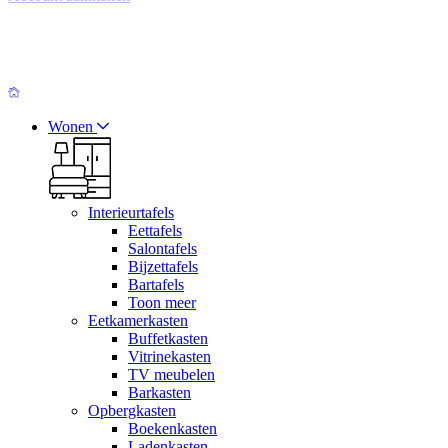
Wonen
Interieurtafels
Eettafels
Salontafels
Bijzettafels
Bartafels
Toon meer
Eetkamerkasten
Buffetkasten
Vitrinekasten
TV meubelen
Barkasten
Opbergkasten
Boekenkasten
Ladenkasten