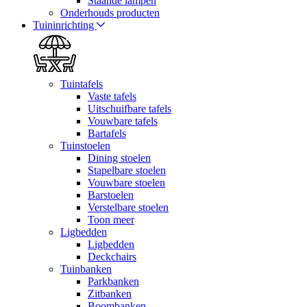
Staande lampen
Onderhouds producten
Tuininrichting
Tuintafels
Vaste tafels
Uitschuifbare tafels
Vouwbare tafels
Bartafels
Tuinstoelen
Dining stoelen
Stapelbare stoelen
Vouwbare stoelen
Barstoelen
Verstelbare stoelen
Toon meer
Ligbedden
Ligbedden
Deckchairs
Tuinbanken
Parkbanken
Zitbanken
Boombanken