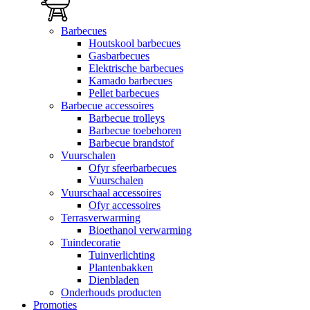
Barbecues
Houtskool barbecues
Gasbarbecues
Elektrische barbecues
Kamado barbecues
Pellet barbecues
Barbecue accessoires
Barbecue trolleys
Barbecue toebehoren
Barbecue brandstof
Vuurschalen
Ofyr sfeerbarbecues
Vuurschalen
Vuurschaal accessoires
Ofyr accessoires
Terrasverwarming
Bioethanol verwarming
Tuindecoratie
Tuinverlichting
Plantenbakken
Dienbladen
Onderhouds producten
Promoties