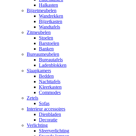
Halkasten
Bijzetmeubelen
Wandrekken
Bijzetkasten
Wandtafels
Zitmeubelen
Stoelen
Barstoelen
Banken
Bureaumeubelen
Bureautafels
Ladenblokken
Slaapkamers
Bedden
Nachttafels
Kleerkasten
Commodes
Zetels
Sofas
Interieur accessoires
Dienbladen
Decoratie
Verlichting
Sfeerverlichting