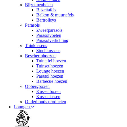
Bijzetmeubelen
Bijzettafels
Balkon & muurtafels
Bartrolleys
Parasols
Zweefparasols
Parasolvoeten
Parasolverlichting
Tuinkussens
Stoel kussens
Beschermhoezen
Tuintafel hoezen
Tuinset hoezen
Lounge hoezen
Parasol hoezen
Barbecue hoezen
Opbergboxen
Kussenboxen
Kussentassen
Onderhouds producten
Loungen