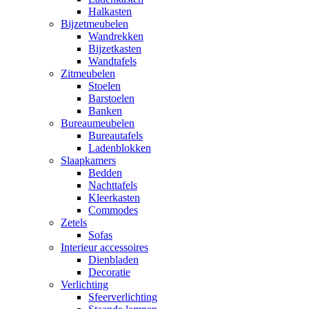
Halkasten
Bijzetmeubelen
Wandrekken
Bijzetkasten
Wandtafels
Zitmeubelen
Stoelen
Barstoelen
Banken
Bureaumeubelen
Bureautafels
Ladenblokken
Slaapkamers
Bedden
Nachttafels
Kleerkasten
Commodes
Zetels
Sofas
Interieur accessoires
Dienbladen
Decoratie
Verlichting
Sfeerverlichting