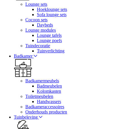
Lounge sets
Hoeklounge sets
Sofa lounge sets
Cocoon sets
Daybeds
Lounge modules
Lounge tafels
Lounge poefs
Tuindecoratie
Tuinverlichting
Badkamer
Badkamermeubels
Badmeubelen
Kolomkasten
Toiletmeubelen
Handwassers
Badkameraccessoires
Onderhouds producten
Tuinbeleving