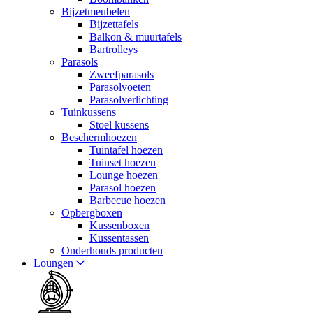
Bijzetmeubelen
Bijzettafels
Balkon & muurtafels
Bartrolleys
Parasols
Zweefparasols
Parasolvoeten
Parasolverlichting
Tuinkussens
Stoel kussens
Beschermhoezen
Tuintafel hoezen
Tuinset hoezen
Lounge hoezen
Parasol hoezen
Barbecue hoezen
Opbergboxen
Kussenboxen
Kussentassen
Onderhouds producten
Loungen