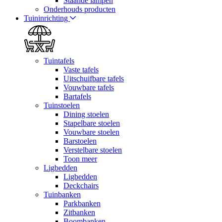
Staande lampen
Onderhouds producten
Tuininrichting
Tuintafels
Vaste tafels
Uitschuifbare tafels
Vouwbare tafels
Bartafels
Tuinstoelen
Dining stoelen
Stapelbare stoelen
Vouwbare stoelen
Barstoelen
Verstelbare stoelen
Toon meer
Ligbedden
Ligbedden
Deckchairs
Tuinbanken
Parkbanken
Zitbanken
Boombanken