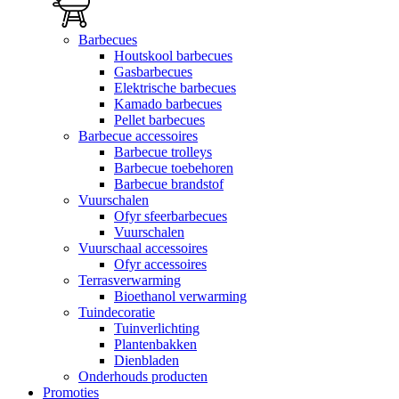
Barbecues
Houtskool barbecues
Gasbarbecues
Elektrische barbecues
Kamado barbecues
Pellet barbecues
Barbecue accessoires
Barbecue trolleys
Barbecue toebehoren
Barbecue brandstof
Vuurschalen
Ofyr sfeerbarbecues
Vuurschalen
Vuurschaal accessoires
Ofyr accessoires
Terrasverwarming
Bioethanol verwarming
Tuindecoratie
Tuinverlichting
Plantenbakken
Dienbladen
Onderhouds producten
Promoties