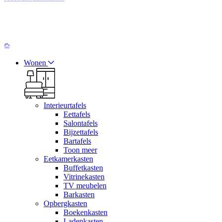
Wonen
Interieurtafels
Eettafels
Salontafels
Bijzettafels
Bartafels
Toon meer
Eetkamerkasten
Buffetkasten
Vitrinekasten
TV meubelen
Barkasten
Opbergkasten
Boekenkasten
Ladenkasten