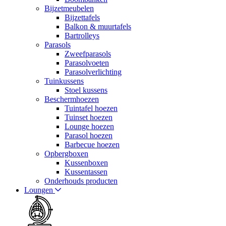
Bijzetmeubelen
Bijzettafels
Balkon & muurtafels
Bartrolleys
Parasols
Zweefparasols
Parasolvoeten
Parasolverlichting
Tuinkussens
Stoel kussens
Beschermhoezen
Tuintafel hoezen
Tuinset hoezen
Lounge hoezen
Parasol hoezen
Barbecue hoezen
Opbergboxen
Kussenboxen
Kussentassen
Onderhouds producten
Loungen