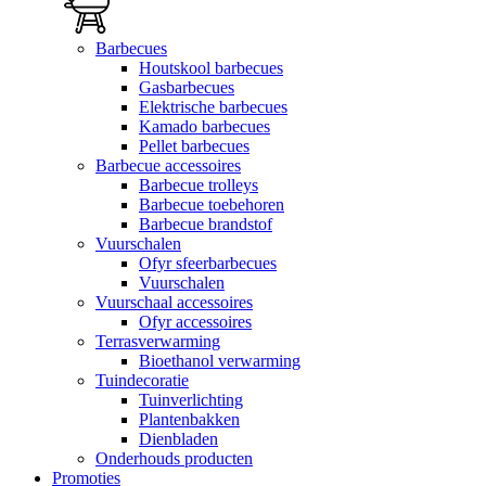
Barbecues
Houtskool barbecues
Gasbarbecues
Elektrische barbecues
Kamado barbecues
Pellet barbecues
Barbecue accessoires
Barbecue trolleys
Barbecue toebehoren
Barbecue brandstof
Vuurschalen
Ofyr sfeerbarbecues
Vuurschalen
Vuurschaal accessoires
Ofyr accessoires
Terrasverwarming
Bioethanol verwarming
Tuindecoratie
Tuinverlichting
Plantenbakken
Dienbladen
Onderhouds producten
Promoties