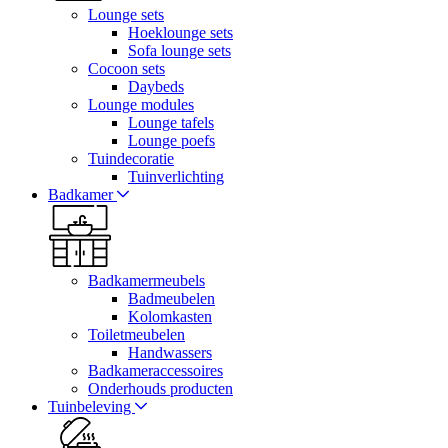
Lounge sets
Hoeklounge sets
Sofa lounge sets
Cocoon sets
Daybeds
Lounge modules
Lounge tafels
Lounge poefs
Tuindecoratie
Tuinverlichting
Badkamer
Badkamermeubels
Badmeubelen
Kolomkasten
Toiletmeubelen
Handwassers
Badkameraccessoires
Onderhouds producten
Tuinbeleving