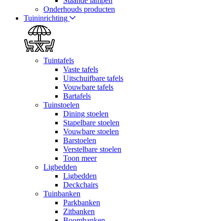
Staande lampen
Onderhouds producten
Tuininrichting
Tuintafels
Vaste tafels
Uitschuifbare tafels
Vouwbare tafels
Bartafels
Tuinstoelen
Dining stoelen
Stapelbare stoelen
Vouwbare stoelen
Barstoelen
Verstelbare stoelen
Toon meer
Ligbedden
Ligbedden
Deckchairs
Tuinbanken
Parkbanken
Zitbanken
Boombanken