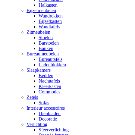
Halkasten
Bijzetmeubelen
Wandrekken
Bijzetkasten
Wandtafels
Zitmeubelen
Stoelen
Barstoelen
Banken
Bureaumeubelen
Bureautafels
Ladenblokken
Slaapkamers
Bedden
Nachttafels
Kleerkasten
Commodes
Zetels
Sofas
Interieur accessoires
Dienbladen
Decoratie
Verlichting
Sfeerverlichting