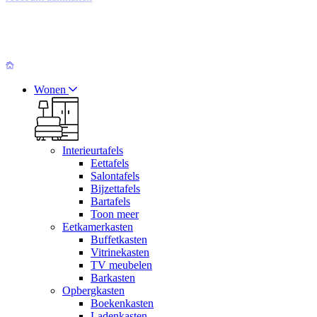
Wonen
Interieurtafels
Eettafels
Salontafels
Bijzettafels
Bartafels
Toon meer
Eetkamerkasten
Buffetkasten
Vitrinekasten
TV meubelen
Barkasten
Opbergkasten
Boekenkasten
Ladenkasten