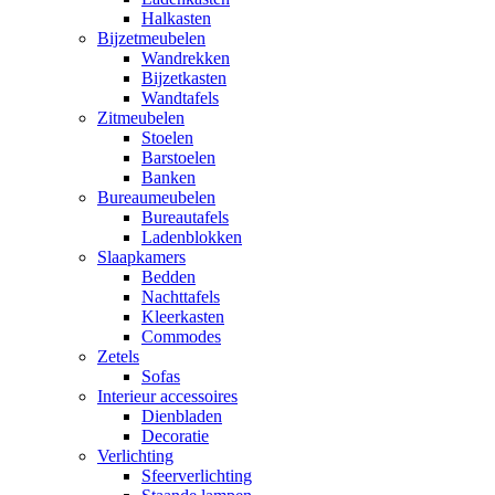
Halkasten
Bijzetmeubelen
Wandrekken
Bijzetkasten
Wandtafels
Zitmeubelen
Stoelen
Barstoelen
Banken
Bureaumeubelen
Bureautafels
Ladenblokken
Slaapkamers
Bedden
Nachttafels
Kleerkasten
Commodes
Zetels
Sofas
Interieur accessoires
Dienbladen
Decoratie
Verlichting
Sfeerverlichting