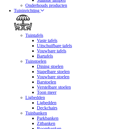
Staande lampen
Onderhouds producten
Tuininrichting
Tuintafels
Vaste tafels
Uitschuifbare tafels
Vouwbare tafels
Bartafels
Tuinstoelen
Dining stoelen
Stapelbare stoelen
Vouwbare stoelen
Barstoelen
Verstelbare stoelen
Toon meer
Ligbedden
Ligbedden
Deckchairs
Tuinbanken
Parkbanken
Zitbanken
Boombanken