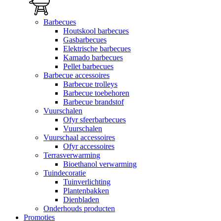
Barbecues
Houtskool barbecues
Gasbarbecues
Elektrische barbecues
Kamado barbecues
Pellet barbecues
Barbecue accessoires
Barbecue trolleys
Barbecue toebehoren
Barbecue brandstof
Vuurschalen
Ofyr sfeerbarbecues
Vuurschalen
Vuurschaal accessoires
Ofyr accessoires
Terrasverwarming
Bioethanol verwarming
Tuindecoratie
Tuinverlichting
Plantenbakken
Dienbladen
Onderhouds producten
Promoties