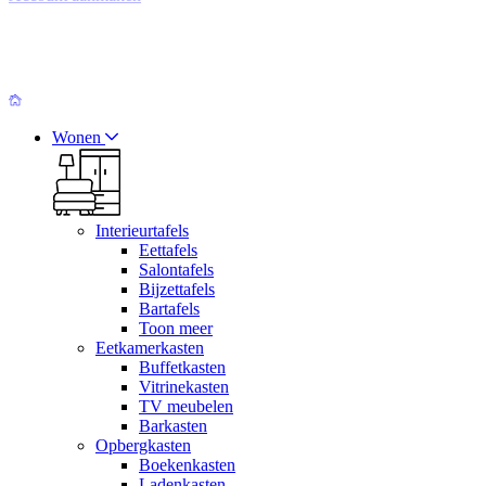
Wonen
Interieurtafels
Eettafels
Salontafels
Bijzettafels
Bartafels
Toon meer
Eetkamerkasten
Buffetkasten
Vitrinekasten
TV meubelen
Barkasten
Opbergkasten
Boekenkasten
Ladenkasten