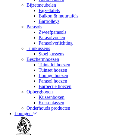
Bijzetmeubelen
Bijzettafels
Balkon & muurtafels
Bartrolleys
Parasols
Zweefparasols
Parasolvoeten
Parasolverlichting
Tuinkussens
Stoel kussens
Beschermhoezen
Tuintafel hoezen
Tuinset hoezen
Lounge hoezen
Parasol hoezen
Barbecue hoezen
Opbergboxen
Kussenboxen
Kussentassen
Onderhouds producten
Loungen