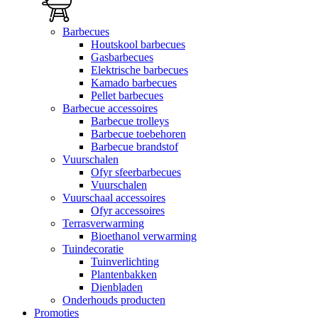
Barbecues
Houtskool barbecues
Gasbarbecues
Elektrische barbecues
Kamado barbecues
Pellet barbecues
Barbecue accessoires
Barbecue trolleys
Barbecue toebehoren
Barbecue brandstof
Vuurschalen
Ofyr sfeerbarbecues
Vuurschalen
Vuurschaal accessoires
Ofyr accessoires
Terrasverwarming
Bioethanol verwarming
Tuindecoratie
Tuinverlichting
Plantenbakken
Dienbladen
Onderhouds producten
Promoties