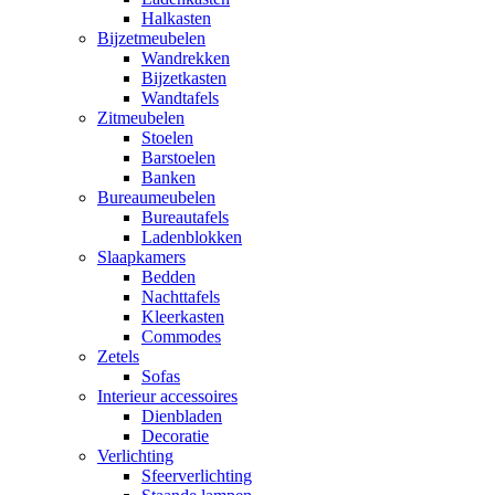
Halkasten
Bijzetmeubelen
Wandrekken
Bijzetkasten
Wandtafels
Zitmeubelen
Stoelen
Barstoelen
Banken
Bureaumeubelen
Bureautafels
Ladenblokken
Slaapkamers
Bedden
Nachttafels
Kleerkasten
Commodes
Zetels
Sofas
Interieur accessoires
Dienbladen
Decoratie
Verlichting
Sfeerverlichting