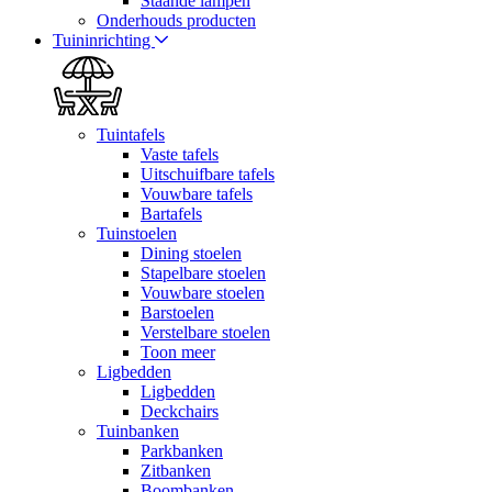
Staande lampen
Onderhouds producten
Tuininrichting
Tuintafels
Vaste tafels
Uitschuifbare tafels
Vouwbare tafels
Bartafels
Tuinstoelen
Dining stoelen
Stapelbare stoelen
Vouwbare stoelen
Barstoelen
Verstelbare stoelen
Toon meer
Ligbedden
Ligbedden
Deckchairs
Tuinbanken
Parkbanken
Zitbanken
Boombanken