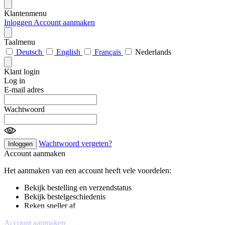
Klantenmenu
Inloggen
Account aanmaken
Taalmenu
Deutsch
English
Français
Nederlands
Klant login
Log in
E-mail adres
Wachtwoord
Wachtwoord vergeten?
Inloggen
Account aanmaken
Het aanmaken van een account heeft vele voordelen:
Bekijk bestelling en verzendstatus
Bekijk bestelgeschiedenis
Reken sneller af
Account aanmaken