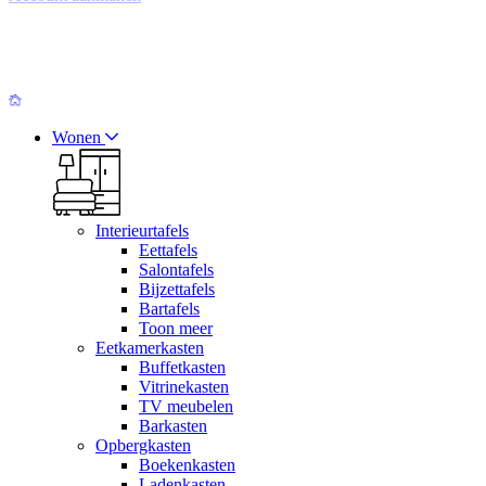
Wonen
Interieurtafels
Eettafels
Salontafels
Bijzettafels
Bartafels
Toon meer
Eetkamerkasten
Buffetkasten
Vitrinekasten
TV meubelen
Barkasten
Opbergkasten
Boekenkasten
Ladenkasten