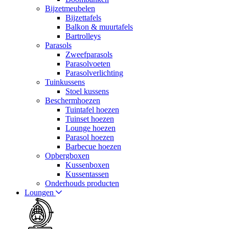
Bijzetmeubelen
Bijzettafels
Balkon & muurtafels
Bartrolleys
Parasols
Zweefparasols
Parasolvoeten
Parasolverlichting
Tuinkussens
Stoel kussens
Beschermhoezen
Tuintafel hoezen
Tuinset hoezen
Lounge hoezen
Parasol hoezen
Barbecue hoezen
Opbergboxen
Kussenboxen
Kussentassen
Onderhouds producten
Loungen