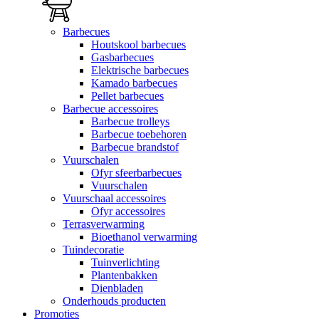
Barbecues
Houtskool barbecues
Gasbarbecues
Elektrische barbecues
Kamado barbecues
Pellet barbecues
Barbecue accessoires
Barbecue trolleys
Barbecue toebehoren
Barbecue brandstof
Vuurschalen
Ofyr sfeerbarbecues
Vuurschalen
Vuurschaal accessoires
Ofyr accessoires
Terrasverwarming
Bioethanol verwarming
Tuindecoratie
Tuinverlichting
Plantenbakken
Dienbladen
Onderhouds producten
Promoties