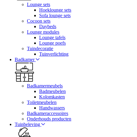
Lounge sets
Hoeklounge sets
Sofa lounge sets
Cocoon sets
Daybeds
Lounge modules
Lounge tafels
Lounge poefs
Tuindecoratie
Tuinverlichting
Badkamer
Badkamermeubels
Badmeubelen
Kolomkasten
Toiletmeubelen
Handwassers
Badkameraccessoires
Onderhouds producten
Tuinbeleving