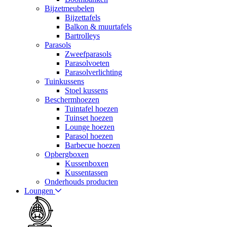
Bijzetmeubelen
Bijzettafels
Balkon & muurtafels
Bartrolleys
Parasols
Zweefparasols
Parasolvoeten
Parasolverlichting
Tuinkussens
Stoel kussens
Beschermhoezen
Tuintafel hoezen
Tuinset hoezen
Lounge hoezen
Parasol hoezen
Barbecue hoezen
Opbergboxen
Kussenboxen
Kussentassen
Onderhouds producten
Loungen