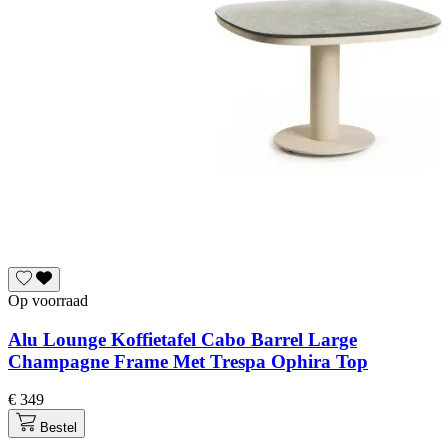
Op voorraad
Alu Lounge Koffietafel Cabo Barrel Large
Champagne Frame Met Trespa Ophira Top
€ 349
Bestel