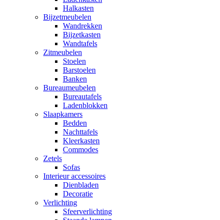
Halkasten
Bijzetmeubelen
Wandrekken
Bijzetkasten
Wandtafels
Zitmeubelen
Stoelen
Barstoelen
Banken
Bureaumeubelen
Bureautafels
Ladenblokken
Slaapkamers
Bedden
Nachttafels
Kleerkasten
Commodes
Zetels
Sofas
Interieur accessoires
Dienbladen
Decoratie
Verlichting
Sfeerverlichting