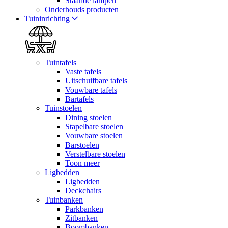
Staande lampen
Onderhouds producten
Tuininrichting
Tuintafels
Vaste tafels
Uitschuifbare tafels
Vouwbare tafels
Bartafels
Tuinstoelen
Dining stoelen
Stapelbare stoelen
Vouwbare stoelen
Barstoelen
Verstelbare stoelen
Toon meer
Ligbedden
Ligbedden
Deckchairs
Tuinbanken
Parkbanken
Zitbanken
Boombanken