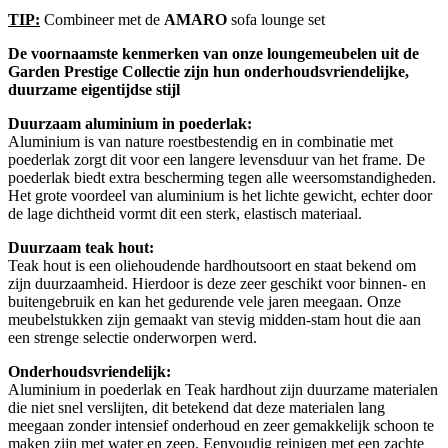
TIP:
Combineer met de
AMARO
sofa lounge set
De voornaamste kenmerken van onze loungemeubelen uit de
Garden Prestige Collectie zijn hun onderhoudsvriendelijke,
duurzame eigentijdse stijl
Duurzaam aluminium in poederlak:
Aluminium is van nature roestbestendig en in combinatie met
poederlak zorgt dit voor een langere levensduur van het frame. De
poederlak biedt extra bescherming tegen alle weersomstandigheden.
Het grote voordeel van aluminium is het lichte gewicht, echter door
de lage dichtheid vormt dit een sterk, elastisch materiaal.
Duurzaam teak hout:
Teak hout is een oliehoudende hardhoutsoort en staat bekend om
zijn duurzaamheid. Hierdoor is deze zeer geschikt voor binnen- en
buitengebruik en kan het gedurende vele jaren meegaan. Onze
meubelstukken zijn gemaakt van stevig midden-stam hout die aan
een strenge selectie onderworpen werd.
Onderhoudsvriendelijk:
Aluminium in poederlak en Teak hardhout zijn duurzame materialen
die niet snel verslijten, dit betekend dat deze materialen lang
meegaan zonder intensief onderhoud en zeer gemakkelijk schoon te
maken zijn met water en zeep. Eenvoudig reinigen met een zachte