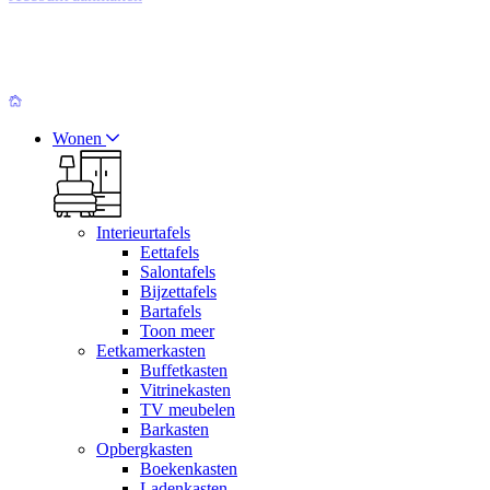
Wonen
Interieurtafels
Eettafels
Salontafels
Bijzettafels
Bartafels
Toon meer
Eetkamerkasten
Buffetkasten
Vitrinekasten
TV meubelen
Barkasten
Opbergkasten
Boekenkasten
Ladenkasten