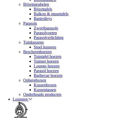
Bijzetmeubelen
Bijzettafels
Balkon & muurtafels
Bartrolleys
Parasols
Zweefparasols
Parasolvoeten
Parasolverlichting
Tuinkussens
Stoel kussens
Beschermhoezen
Tuintafel hoezen
Tuinset hoezen
Lounge hoezen
Parasol hoezen
Barbecue hoezen
Opbergboxen
Kussenboxen
Kussentassen
Onderhouds producten
Loungen