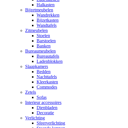
Halkasten
Bijzetmeubelen
Wandrekken
Bijzetkasten
Wandtafels
Zitmeubelen
Stoelen
Barstoelen
Banken
Bureaumeubelen
Bureautafels
Ladenblokken
Slaapkamers
Bedden
Nachttafels
Kleerkasten
Commodes
Zetels
Sofas
Interieur accessoires
Dienbladen
Decoratie
Verlichting
Sfeerverlichting