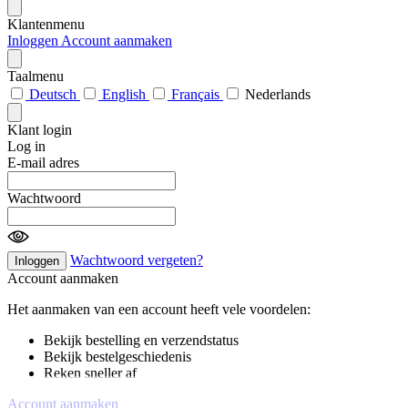
Klantenmenu
Inloggen
Account aanmaken
Taalmenu
Deutsch
English
Français
Nederlands
Klant login
Log in
E-mail adres
Wachtwoord
Wachtwoord vergeten?
Inloggen
Account aanmaken
Het aanmaken van een account heeft vele voordelen:
Bekijk bestelling en verzendstatus
Bekijk bestelgeschiedenis
Reken sneller af
Account aanmaken