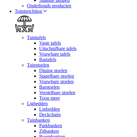
Staande lampen
Onderhouds producten
Tuininrichting
Tuintafels
Vaste tafels
Uitschuifbare tafels
Vouwbare tafels
Bartafels
Tuinstoelen
Dining stoelen
Stapelbare stoelen
Vouwbare stoelen
Barstoelen
Verstelbare stoelen
Toon meer
Ligbedden
Ligbedden
Deckchairs
Tuinbanken
Parkbanken
Zitbanken
Boombanken