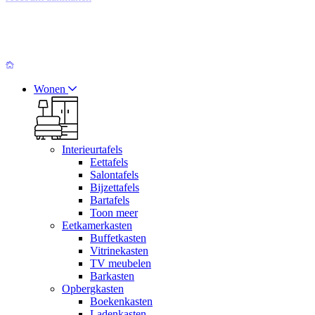
Wonen
Interieurtafels
Eettafels
Salontafels
Bijzettafels
Bartafels
Toon meer
Eetkamerkasten
Buffetkasten
Vitrinekasten
TV meubelen
Barkasten
Opbergkasten
Boekenkasten
Ladenkasten