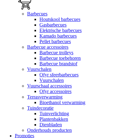
Barbecues
Houtskool barbecues
Gasbarbecues
Elektrische barbecues
Kamado barbecues
Pellet barbecues
Barbecue accessoires
Barbecue trolleys
Barbecue toebehoren
Barbecue brandstof
Vuurschalen
Ofyr sfeerbarbecues
Vuurschalen
Vuurschaal accessoires
Ofyr accessoires
Terrasverwarming
Bioethanol verwarming
Tuindecoratie
Tuinverlichting
Plantenbakken
Dienbladen
Onderhouds producten
Promoties