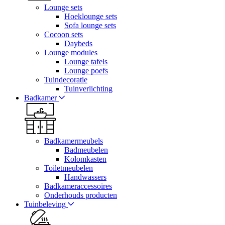
Lounge sets
Hoeklounge sets
Sofa lounge sets
Cocoon sets
Daybeds
Lounge modules
Lounge tafels
Lounge poefs
Tuindecoratie
Tuinverlichting
Badkamer
Badkamermeubels
Badmeubelen
Kolomkasten
Toiletmeubelen
Handwassers
Badkameraccessoires
Onderhouds producten
Tuinbeleving