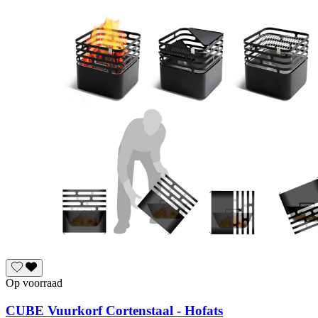
Op voorraad
CUBE Vuurkorf Cortenstaal - Hofats