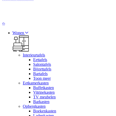
Wonen
Interieurtafels
Eettafels
Salontafels
Bijzettafels
Bartafels
Toon meer
Eetkamerkasten
Buffetkasten
Vitrinekasten
TV meubelen
Barkasten
Opbergkasten
Boekenkasten
Ladenkasten