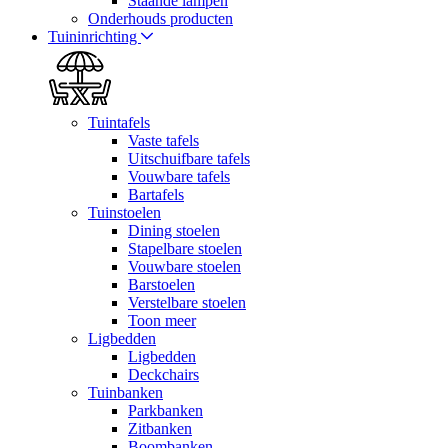
Staande lampen
Onderhouds producten
Tuininrichting
Tuintafels
Vaste tafels
Uitschuifbare tafels
Vouwbare tafels
Bartafels
Tuinstoelen
Dining stoelen
Stapelbare stoelen
Vouwbare stoelen
Barstoelen
Verstelbare stoelen
Toon meer
Ligbedden
Ligbedden
Deckchairs
Tuinbanken
Parkbanken
Zitbanken
Boombanken