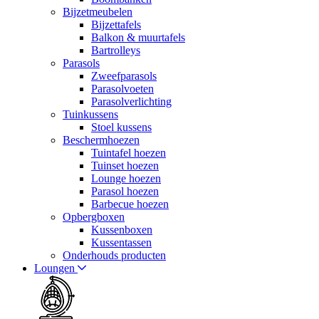
Bijzetmeubelen
Bijzettafels
Balkon & muurtafels
Bartrolleys
Parasols
Zweefparasols
Parasolvoeten
Parasolverlichting
Tuinkussens
Stoel kussens
Beschermhoezen
Tuintafel hoezen
Tuinset hoezen
Lounge hoezen
Parasol hoezen
Barbecue hoezen
Opbergboxen
Kussenboxen
Kussentassen
Onderhouds producten
Loungen