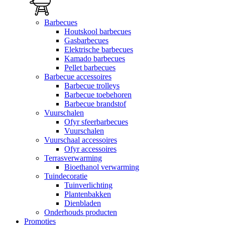
Barbecues
Houtskool barbecues
Gasbarbecues
Elektrische barbecues
Kamado barbecues
Pellet barbecues
Barbecue accessoires
Barbecue trolleys
Barbecue toebehoren
Barbecue brandstof
Vuurschalen
Ofyr sfeerbarbecues
Vuurschalen
Vuurschaal accessoires
Ofyr accessoires
Terrasverwarming
Bioethanol verwarming
Tuindecoratie
Tuinverlichting
Plantenbakken
Dienbladen
Onderhouds producten
Promoties