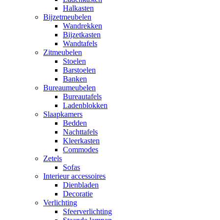
Halkasten
Bijzetmeubelen
Wandrekken
Bijzetkasten
Wandtafels
Zitmeubelen
Stoelen
Barstoelen
Banken
Bureaumeubelen
Bureautafels
Ladenblokken
Slaapkamers
Bedden
Nachttafels
Kleerkasten
Commodes
Zetels
Sofas
Interieur accessoires
Dienbladen
Decoratie
Verlichting
Sfeerverlichting