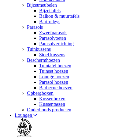
Bijzetmeubelen
Bijzettafels
Balkon & muurtafels
Bartrolleys
Parasols
Zweefparasols
Parasolvoeten
Parasolverlichting
Tuinkussens
Stoel kussens
Beschermhoezen
Tuintafel hoezen
Tuinset hoezen
Lounge hoezen
Parasol hoezen
Barbecue hoezen
Opbergboxen
Kussenboxen
Kussentassen
Onderhouds producten
Loungen