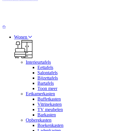
Wonen
Interieurtafels
Eettafels
Salontafels
Bijzettafels
Bartafels
Toon meer
Eetkamerkasten
Buffetkasten
Vitrinekasten
TV meubelen
Barkasten
Opbergkasten
Boekenkasten
Ladenkasten