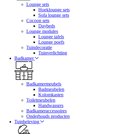
Lounge sets
Hoeklounge sets
Sofa lounge sets
Cocoon sets
Daybeds
Lounge modules
Lounge tafels
Lounge poefs
Tuindecoratie
Tuinverlichting
Badkamer
Badkamermeubels
Badmeubelen
Kolomkasten
Toiletmeubelen
Handwassers
Badkameraccessoires
Onderhouds producten
Tuinbeleving