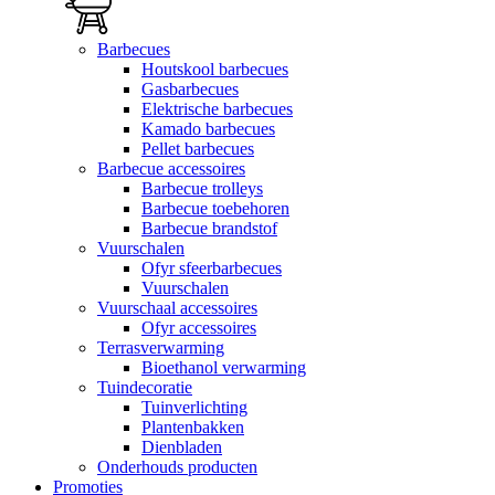
Barbecues
Houtskool barbecues
Gasbarbecues
Elektrische barbecues
Kamado barbecues
Pellet barbecues
Barbecue accessoires
Barbecue trolleys
Barbecue toebehoren
Barbecue brandstof
Vuurschalen
Ofyr sfeerbarbecues
Vuurschalen
Vuurschaal accessoires
Ofyr accessoires
Terrasverwarming
Bioethanol verwarming
Tuindecoratie
Tuinverlichting
Plantenbakken
Dienbladen
Onderhouds producten
Promoties