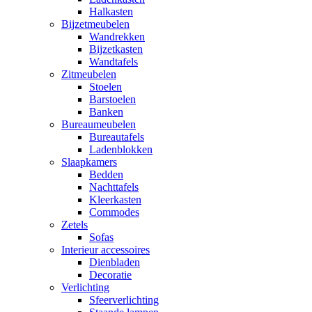
Halkasten
Bijzetmeubelen
Wandrekken
Bijzetkasten
Wandtafels
Zitmeubelen
Stoelen
Barstoelen
Banken
Bureaumeubelen
Bureautafels
Ladenblokken
Slaapkamers
Bedden
Nachttafels
Kleerkasten
Commodes
Zetels
Sofas
Interieur accessoires
Dienbladen
Decoratie
Verlichting
Sfeerverlichting