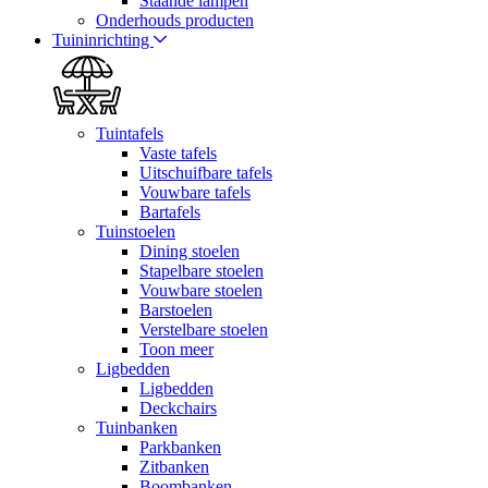
Staande lampen
Onderhouds producten
Tuininrichting
Tuintafels
Vaste tafels
Uitschuifbare tafels
Vouwbare tafels
Bartafels
Tuinstoelen
Dining stoelen
Stapelbare stoelen
Vouwbare stoelen
Barstoelen
Verstelbare stoelen
Toon meer
Ligbedden
Ligbedden
Deckchairs
Tuinbanken
Parkbanken
Zitbanken
Boombanken