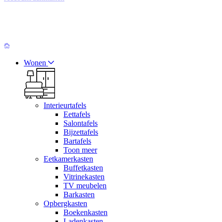
Wonen
Interieurtafels
Eettafels
Salontafels
Bijzettafels
Bartafels
Toon meer
Eetkamerkasten
Buffetkasten
Vitrinekasten
TV meubelen
Barkasten
Opbergkasten
Boekenkasten
Ladenkasten