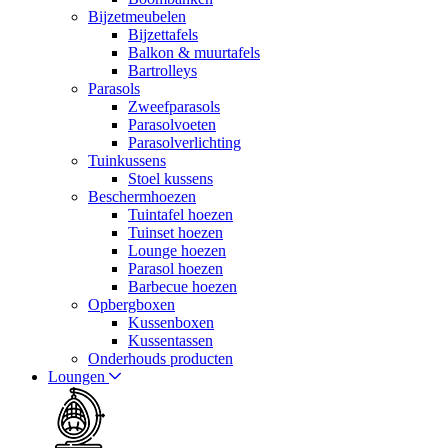
Bijzetmeubelen
Bijzettafels
Balkon & muurtafels
Bartrolleys
Parasols
Zweefparasols
Parasolvoeten
Parasolverlichting
Tuinkussens
Stoel kussens
Beschermhoezen
Tuintafel hoezen
Tuinset hoezen
Lounge hoezen
Parasol hoezen
Barbecue hoezen
Opbergboxen
Kussenboxen
Kussentassen
Onderhouds producten
Loungen