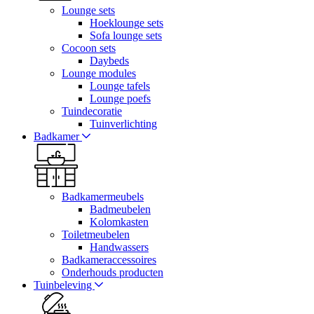
Lounge sets
Hoeklounge sets
Sofa lounge sets
Cocoon sets
Daybeds
Lounge modules
Lounge tafels
Lounge poefs
Tuindecoratie
Tuinverlichting
Badkamer
Badkamermeubels
Badmeubelen
Kolomkasten
Toiletmeubelen
Handwassers
Badkameraccessoires
Onderhouds producten
Tuinbeleving