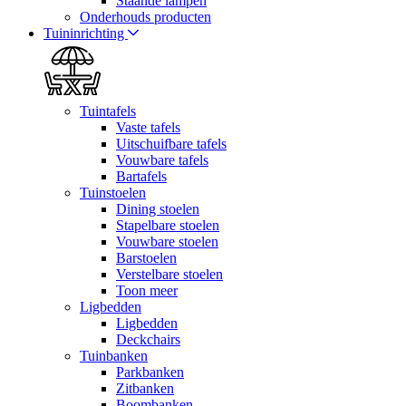
Staande lampen
Onderhouds producten
Tuininrichting
Tuintafels
Vaste tafels
Uitschuifbare tafels
Vouwbare tafels
Bartafels
Tuinstoelen
Dining stoelen
Stapelbare stoelen
Vouwbare stoelen
Barstoelen
Verstelbare stoelen
Toon meer
Ligbedden
Ligbedden
Deckchairs
Tuinbanken
Parkbanken
Zitbanken
Boombanken