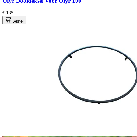
Ofyr Doofdeksel Voor Ofyr 100
€ 135
Bestel