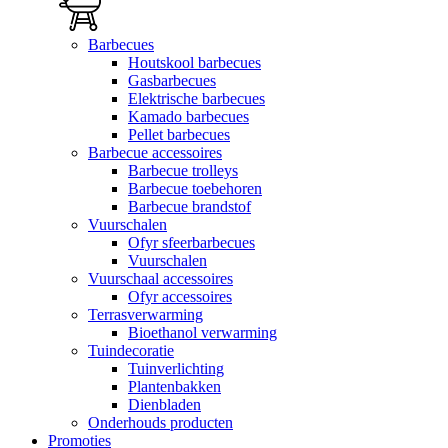
Barbecues
Houtskool barbecues
Gasbarbecues
Elektrische barbecues
Kamado barbecues
Pellet barbecues
Barbecue accessoires
Barbecue trolleys
Barbecue toebehoren
Barbecue brandstof
Vuurschalen
Ofyr sfeerbarbecues
Vuurschalen
Vuurschaal accessoires
Ofyr accessoires
Terrasverwarming
Bioethanol verwarming
Tuindecoratie
Tuinverlichting
Plantenbakken
Dienbladen
Onderhouds producten
Promoties