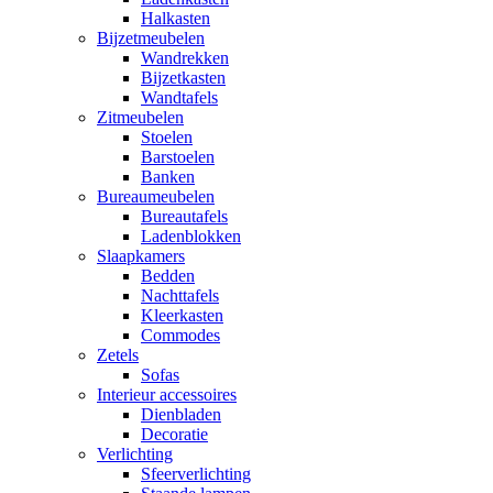
Halkasten
Bijzetmeubelen
Wandrekken
Bijzetkasten
Wandtafels
Zitmeubelen
Stoelen
Barstoelen
Banken
Bureaumeubelen
Bureautafels
Ladenblokken
Slaapkamers
Bedden
Nachttafels
Kleerkasten
Commodes
Zetels
Sofas
Interieur accessoires
Dienbladen
Decoratie
Verlichting
Sfeerverlichting