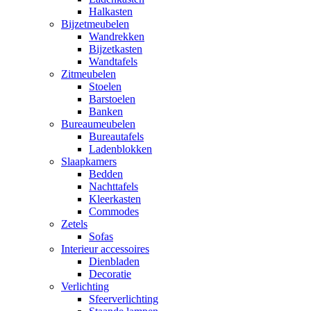
Halkasten
Bijzetmeubelen
Wandrekken
Bijzetkasten
Wandtafels
Zitmeubelen
Stoelen
Barstoelen
Banken
Bureaumeubelen
Bureautafels
Ladenblokken
Slaapkamers
Bedden
Nachttafels
Kleerkasten
Commodes
Zetels
Sofas
Interieur accessoires
Dienbladen
Decoratie
Verlichting
Sfeerverlichting