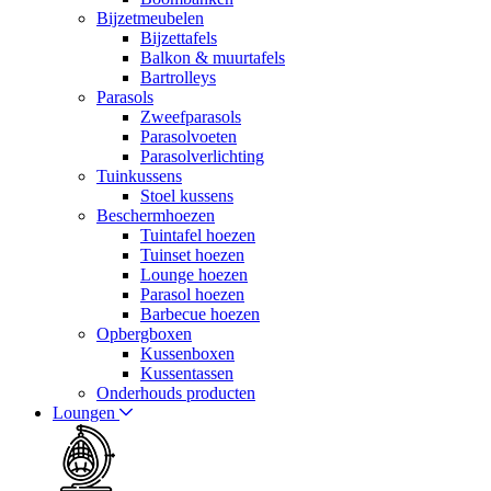
Bijzetmeubelen
Bijzettafels
Balkon & muurtafels
Bartrolleys
Parasols
Zweefparasols
Parasolvoeten
Parasolverlichting
Tuinkussens
Stoel kussens
Beschermhoezen
Tuintafel hoezen
Tuinset hoezen
Lounge hoezen
Parasol hoezen
Barbecue hoezen
Opbergboxen
Kussenboxen
Kussentassen
Onderhouds producten
Loungen