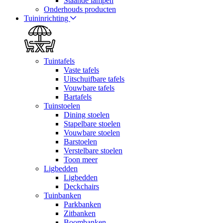
Staande lampen
Onderhouds producten
Tuininrichting
Tuintafels
Vaste tafels
Uitschuifbare tafels
Vouwbare tafels
Bartafels
Tuinstoelen
Dining stoelen
Stapelbare stoelen
Vouwbare stoelen
Barstoelen
Verstelbare stoelen
Toon meer
Ligbedden
Ligbedden
Deckchairs
Tuinbanken
Parkbanken
Zitbanken
Boombanken