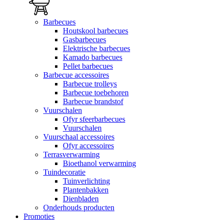
Barbecues
Houtskool barbecues
Gasbarbecues
Elektrische barbecues
Kamado barbecues
Pellet barbecues
Barbecue accessoires
Barbecue trolleys
Barbecue toebehoren
Barbecue brandstof
Vuurschalen
Ofyr sfeerbarbecues
Vuurschalen
Vuurschaal accessoires
Ofyr accessoires
Terrasverwarming
Bioethanol verwarming
Tuindecoratie
Tuinverlichting
Plantenbakken
Dienbladen
Onderhouds producten
Promoties