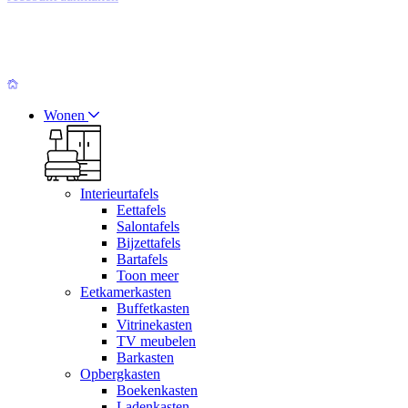
Wonen
Interieurtafels
Eettafels
Salontafels
Bijzettafels
Bartafels
Toon meer
Eetkamerkasten
Buffetkasten
Vitrinekasten
TV meubelen
Barkasten
Opbergkasten
Boekenkasten
Ladenkasten