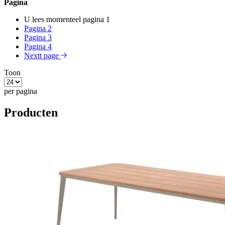
Pagina
U lees momenteel pagina
1
Pagina
2
Pagina
3
Pagina
4
Nextt page
Toon
per pagina
Producten