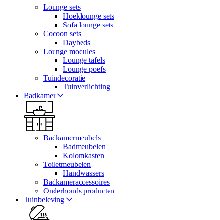
Lounge sets
Hoeklounge sets
Sofa lounge sets
Cocoon sets
Daybeds
Lounge modules
Lounge tafels
Lounge poefs
Tuindecoratie
Tuinverlichting
Badkamer
Badkamermeubels
Badmeubelen
Kolomkasten
Toiletmeubelen
Handwassers
Badkameraccessoires
Onderhouds producten
Tuinbeleving