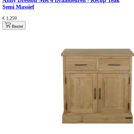
Anny Dressoir Met 4 Draaideuren - Recup Teak
Semi Massief
€ 1.259
Bestel