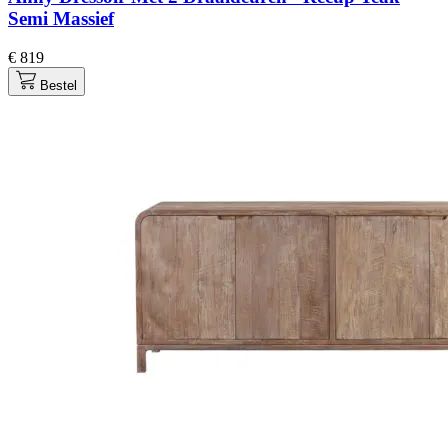
Semi Massief
€ 819
Bestel