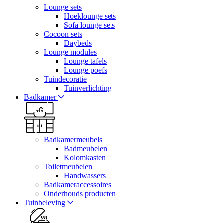
Lounge sets
Hoeklounge sets
Sofa lounge sets
Cocoon sets
Daybeds
Lounge modules
Lounge tafels
Lounge poefs
Tuindecoratie
Tuinverlichting
Badkamer
Badkamermeubels
Badmeubelen
Kolomkasten
Toiletmeubelen
Handwassers
Badkameraccessoires
Onderhouds producten
Tuinbeleving