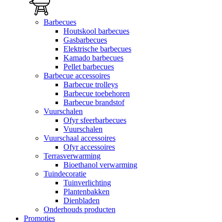
Barbecues
Houtskool barbecues
Gasbarbecues
Elektrische barbecues
Kamado barbecues
Pellet barbecues
Barbecue accessoires
Barbecue trolleys
Barbecue toebehoren
Barbecue brandstof
Vuurschalen
Ofyr sfeerbarbecues
Vuurschalen
Vuurschaal accessoires
Ofyr accessoires
Terrasverwarming
Bioethanol verwarming
Tuindecoratie
Tuinverlichting
Plantenbakken
Dienbladen
Onderhouds producten
Promoties