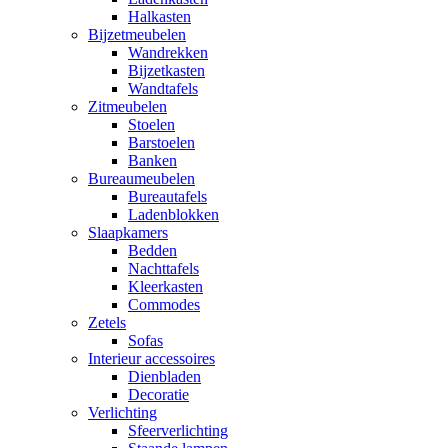
Halkasten
Bijzetmeubelen
Wandrekken
Bijzetkasten
Wandtafels
Zitmeubelen
Stoelen
Barstoelen
Banken
Bureaumeubelen
Bureautafels
Ladenblokken
Slaapkamers
Bedden
Nachttafels
Kleerkasten
Commodes
Zetels
Sofas
Interieur accessoires
Dienbladen
Decoratie
Verlichting
Sfeerverlichting