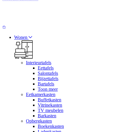
Wonen
Interieurtafels
Eettafels
Salontafels
Bijzettafels
Bartafels
Toon meer
Eetkamerkasten
Buffetkasten
Vitrinekasten
TV meubelen
Barkasten
Opbergkasten
Boekenkasten
Ladenkasten