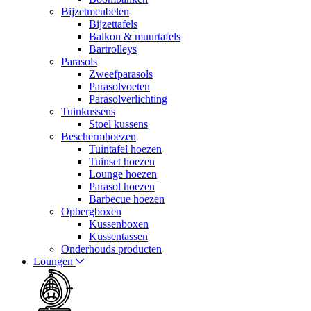
Bijzetmeubelen
Bijzettafels
Balkon & muurtafels
Bartrolleys
Parasols
Zweefparasols
Parasolvoeten
Parasolverlichting
Tuinkussens
Stoel kussens
Beschermhoezen
Tuintafel hoezen
Tuinset hoezen
Lounge hoezen
Parasol hoezen
Barbecue hoezen
Opbergboxen
Kussenboxen
Kussentassen
Onderhouds producten
Loungen