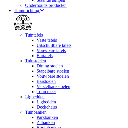
Staande lampen
Onderhouds producten
Tuininrichting
Tuintafels
Vaste tafels
Uitschuifbare tafels
Vouwbare tafels
Bartafels
Tuinstoelen
Dining stoelen
Stapelbare stoelen
Vouwbare stoelen
Barstoelen
Verstelbare stoelen
Toon meer
Ligbedden
Ligbedden
Deckchairs
Tuinbanken
Parkbanken
Zitbanken
Boombanken