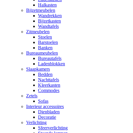
Halkasten
Bijzetmeubelen
Wandrekken
Bijzetkasten
Wandtafels
Zitmeubelen
Stoelen
Barstoelen
Banken
Bureaumeubelen
Bureautafels
Ladenblokken
Slaapkamers
Bedden
Nachttafels
Kleerkasten
Commodes
Zetels
Sofas
Interieur accessoires
Dienbladen
Decoratie
Verlichting
Sfeerverlichting