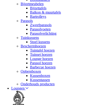
Bijzetmeubelen
Bijzettafels
Balkon & muurtafels
Bartrolleys
Parasols
Zweefparasols
Parasolvoeten
Parasolverlichting
Tuinkussens
Stoel kussens
Beschermhoezen
Tuintafel hoezen
Tuinset hoezen
Lounge hoezen
Parasol hoezen
Barbecue hoezen
Opbergboxen
Kussenboxen
Kussentassen
Onderhouds producten
Loungen