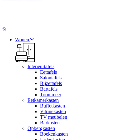
Wonen
Interieurtafels
Eettafels
Salontafels
Bijzettafels
Bartafels
Toon meer
Eetkamerkasten
Buffetkasten
Vitrinekasten
TV meubelen
Barkasten
Opbergkasten
Boekenkasten
Ladenkasten