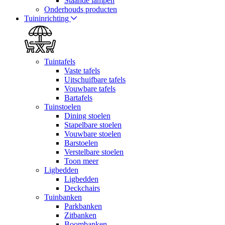
Staande lampen
Onderhouds producten
Tuininrichting
Tuintafels
Vaste tafels
Uitschuifbare tafels
Vouwbare tafels
Bartafels
Tuinstoelen
Dining stoelen
Stapelbare stoelen
Vouwbare stoelen
Barstoelen
Verstelbare stoelen
Toon meer
Ligbedden
Ligbedden
Deckchairs
Tuinbanken
Parkbanken
Zitbanken
Boombanken