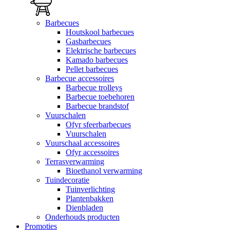
Barbecues
Houtskool barbecues
Gasbarbecues
Elektrische barbecues
Kamado barbecues
Pellet barbecues
Barbecue accessoires
Barbecue trolleys
Barbecue toebehoren
Barbecue brandstof
Vuurschalen
Ofyr sfeerbarbecues
Vuurschalen
Vuurschaal accessoires
Ofyr accessoires
Terrasverwarming
Bioethanol verwarming
Tuindecoratie
Tuinverlichting
Plantenbakken
Dienbladen
Onderhouds producten
Promoties