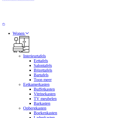
Wonen
Interieurtafels
Eettafels
Salontafels
Bijzettafels
Bartafels
Toon meer
Eetkamerkasten
Buffetkasten
Vitrinekasten
TV meubelen
Barkasten
Opbergkasten
Boekenkasten
Ladenkasten