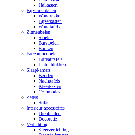
Halkasten
Bijzetmeubelen
Wandrekken
Bijzetkasten
Wandtafels
Zitmeubelen
Stoelen
Barstoelen
Banken
Bureaumeubelen
Bureautafels
Ladenblokken
Slaapkamers
Bedden
Nachttafels
Kleerkasten
Commodes
Zetels
Sofas
Interieur accessoires
Dienbladen
Decoratie
Verlichting
Sfeerverlichting