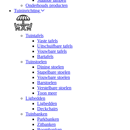
Staande lampen
Onderhouds producten
Tuininrichting
Tuintafels
Vaste tafels
Uitschuifbare tafels
Vouwbare tafels
Bartafels
Tuinstoelen
Dining stoelen
Stapelbare stoelen
Vouwbare stoelen
Barstoelen
Verstelbare stoelen
Toon meer
Ligbedden
Ligbedden
Deckchairs
Tuinbanken
Parkbanken
Zitbanken
Boombanken