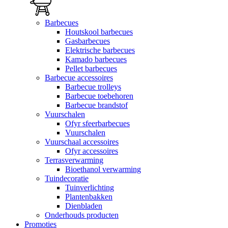
Barbecues
Houtskool barbecues
Gasbarbecues
Elektrische barbecues
Kamado barbecues
Pellet barbecues
Barbecue accessoires
Barbecue trolleys
Barbecue toebehoren
Barbecue brandstof
Vuurschalen
Ofyr sfeerbarbecues
Vuurschalen
Vuurschaal accessoires
Ofyr accessoires
Terrasverwarming
Bioethanol verwarming
Tuindecoratie
Tuinverlichting
Plantenbakken
Dienbladen
Onderhouds producten
Promoties