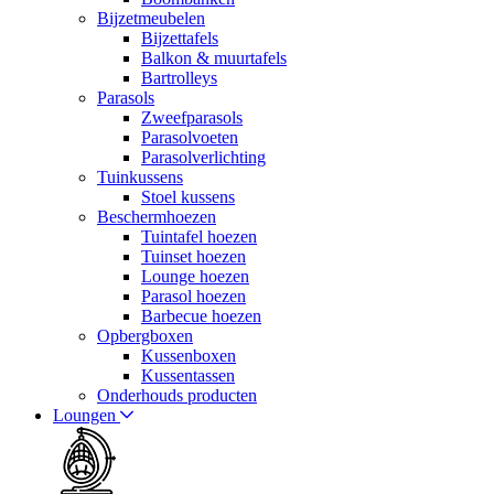
Bijzetmeubelen
Bijzettafels
Balkon & muurtafels
Bartrolleys
Parasols
Zweefparasols
Parasolvoeten
Parasolverlichting
Tuinkussens
Stoel kussens
Beschermhoezen
Tuintafel hoezen
Tuinset hoezen
Lounge hoezen
Parasol hoezen
Barbecue hoezen
Opbergboxen
Kussenboxen
Kussentassen
Onderhouds producten
Loungen