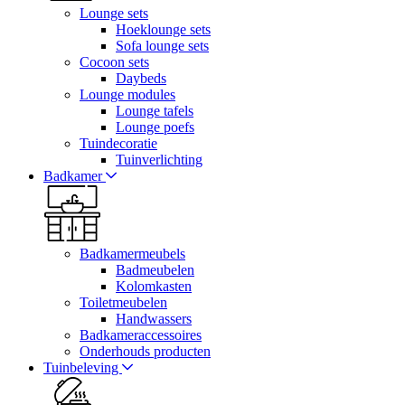
Lounge sets
Hoeklounge sets
Sofa lounge sets
Cocoon sets
Daybeds
Lounge modules
Lounge tafels
Lounge poefs
Tuindecoratie
Tuinverlichting
Badkamer
Badkamermeubels
Badmeubelen
Kolomkasten
Toiletmeubelen
Handwassers
Badkameraccessoires
Onderhouds producten
Tuinbeleving