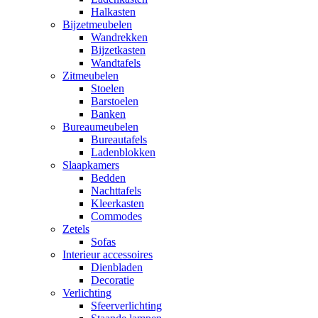
Halkasten
Bijzetmeubelen
Wandrekken
Bijzetkasten
Wandtafels
Zitmeubelen
Stoelen
Barstoelen
Banken
Bureaumeubelen
Bureautafels
Ladenblokken
Slaapkamers
Bedden
Nachttafels
Kleerkasten
Commodes
Zetels
Sofas
Interieur accessoires
Dienbladen
Decoratie
Verlichting
Sfeerverlichting