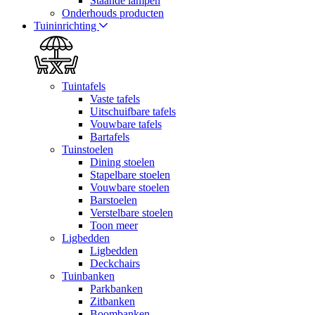
Staande lampen
Onderhouds producten
Tuininrichting
Tuintafels
Vaste tafels
Uitschuifbare tafels
Vouwbare tafels
Bartafels
Tuinstoelen
Dining stoelen
Stapelbare stoelen
Vouwbare stoelen
Barstoelen
Verstelbare stoelen
Toon meer
Ligbedden
Ligbedden
Deckchairs
Tuinbanken
Parkbanken
Zitbanken
Boombanken