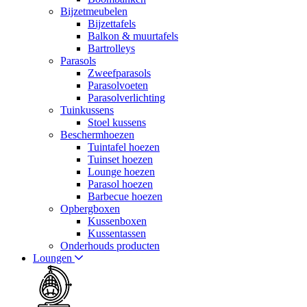
Bijzetmeubelen
Bijzettafels
Balkon & muurtafels
Bartrolleys
Parasols
Zweefparasols
Parasolvoeten
Parasolverlichting
Tuinkussens
Stoel kussens
Beschermhoezen
Tuintafel hoezen
Tuinset hoezen
Lounge hoezen
Parasol hoezen
Barbecue hoezen
Opbergboxen
Kussenboxen
Kussentassen
Onderhouds producten
Loungen