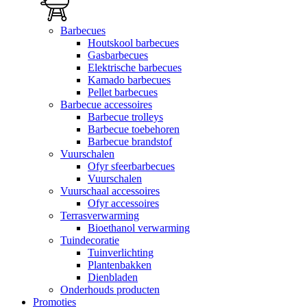
Barbecues
Houtskool barbecues
Gasbarbecues
Elektrische barbecues
Kamado barbecues
Pellet barbecues
Barbecue accessoires
Barbecue trolleys
Barbecue toebehoren
Barbecue brandstof
Vuurschalen
Ofyr sfeerbarbecues
Vuurschalen
Vuurschaal accessoires
Ofyr accessoires
Terrasverwarming
Bioethanol verwarming
Tuindecoratie
Tuinverlichting
Plantenbakken
Dienbladen
Onderhouds producten
Promoties