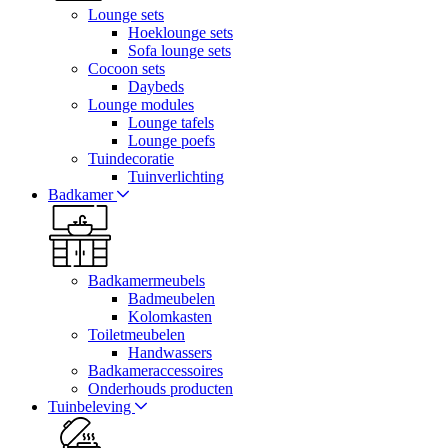
Lounge sets
Hoeklounge sets
Sofa lounge sets
Cocoon sets
Daybeds
Lounge modules
Lounge tafels
Lounge poefs
Tuindecoratie
Tuinverlichting
Badkamer
Badkamermeubels
Badmeubelen
Kolomkasten
Toiletmeubelen
Handwassers
Badkameraccessoires
Onderhouds producten
Tuinbeleving