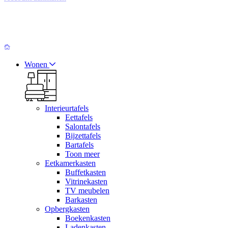
Wonen
Interieurtafels
Eettafels
Salontafels
Bijzettafels
Bartafels
Toon meer
Eetkamerkasten
Buffetkasten
Vitrinekasten
TV meubelen
Barkasten
Opbergkasten
Boekenkasten
Ladenkasten