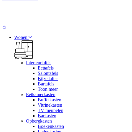
Wonen
Interieurtafels
Eettafels
Salontafels
Bijzettafels
Bartafels
Toon meer
Eetkamerkasten
Buffetkasten
Vitrinekasten
TV meubelen
Barkasten
Opbergkasten
Boekenkasten
Ladenkasten