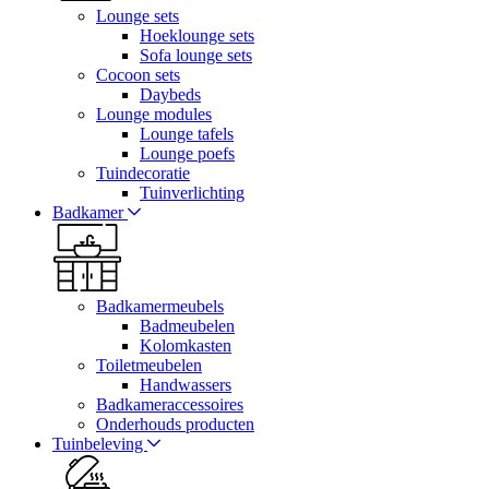
Lounge sets
Hoeklounge sets
Sofa lounge sets
Cocoon sets
Daybeds
Lounge modules
Lounge tafels
Lounge poefs
Tuindecoratie
Tuinverlichting
Badkamer
Badkamermeubels
Badmeubelen
Kolomkasten
Toiletmeubelen
Handwassers
Badkameraccessoires
Onderhouds producten
Tuinbeleving