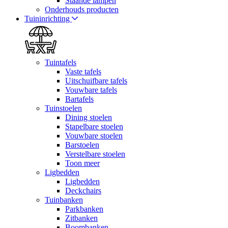
Staande lampen
Onderhouds producten
Tuininrichting
Tuintafels
Vaste tafels
Uitschuifbare tafels
Vouwbare tafels
Bartafels
Tuinstoelen
Dining stoelen
Stapelbare stoelen
Vouwbare stoelen
Barstoelen
Verstelbare stoelen
Toon meer
Ligbedden
Ligbedden
Deckchairs
Tuinbanken
Parkbanken
Zitbanken
Boombanken