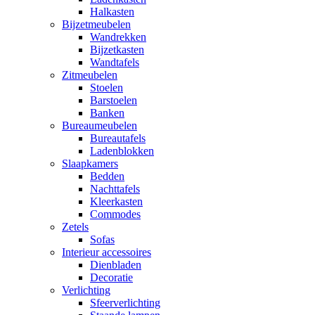
Halkasten
Bijzetmeubelen
Wandrekken
Bijzetkasten
Wandtafels
Zitmeubelen
Stoelen
Barstoelen
Banken
Bureaumeubelen
Bureautafels
Ladenblokken
Slaapkamers
Bedden
Nachttafels
Kleerkasten
Commodes
Zetels
Sofas
Interieur accessoires
Dienbladen
Decoratie
Verlichting
Sfeerverlichting