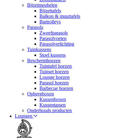
Bijzetmeubelen
Bijzettafels
Balkon & muurtafels
Bartrolleys
Parasols
Zweefparasols
Parasolvoeten
Parasolverlichting
Tuinkussens
Stoel kussens
Beschermhoezen
Tuintafel hoezen
Tuinset hoezen
Lounge hoezen
Parasol hoezen
Barbecue hoezen
Opbergboxen
Kussenboxen
Kussentassen
Onderhouds producten
Loungen