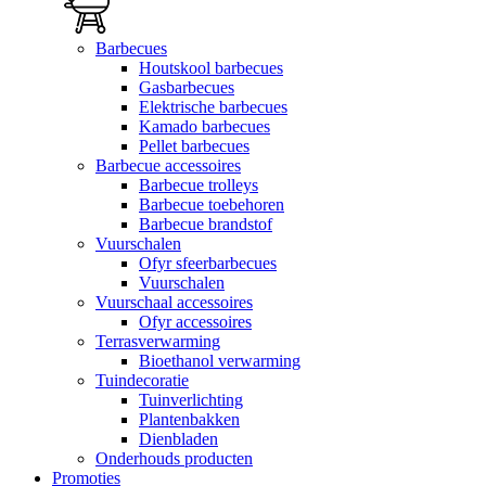
Barbecues
Houtskool barbecues
Gasbarbecues
Elektrische barbecues
Kamado barbecues
Pellet barbecues
Barbecue accessoires
Barbecue trolleys
Barbecue toebehoren
Barbecue brandstof
Vuurschalen
Ofyr sfeerbarbecues
Vuurschalen
Vuurschaal accessoires
Ofyr accessoires
Terrasverwarming
Bioethanol verwarming
Tuindecoratie
Tuinverlichting
Plantenbakken
Dienbladen
Onderhouds producten
Promoties