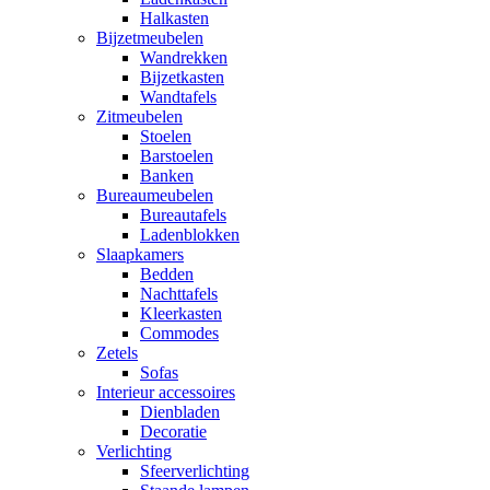
Halkasten
Bijzetmeubelen
Wandrekken
Bijzetkasten
Wandtafels
Zitmeubelen
Stoelen
Barstoelen
Banken
Bureaumeubelen
Bureautafels
Ladenblokken
Slaapkamers
Bedden
Nachttafels
Kleerkasten
Commodes
Zetels
Sofas
Interieur accessoires
Dienbladen
Decoratie
Verlichting
Sfeerverlichting