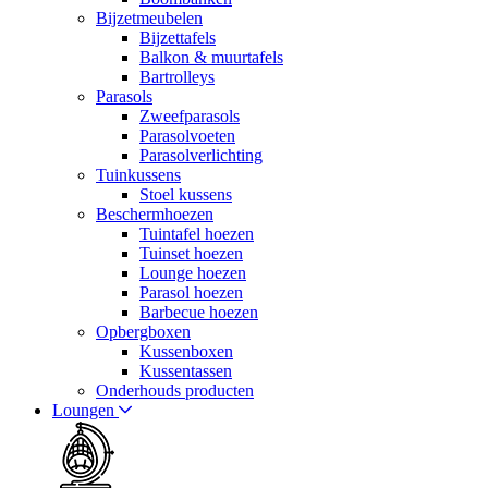
Bijzetmeubelen
Bijzettafels
Balkon & muurtafels
Bartrolleys
Parasols
Zweefparasols
Parasolvoeten
Parasolverlichting
Tuinkussens
Stoel kussens
Beschermhoezen
Tuintafel hoezen
Tuinset hoezen
Lounge hoezen
Parasol hoezen
Barbecue hoezen
Opbergboxen
Kussenboxen
Kussentassen
Onderhouds producten
Loungen