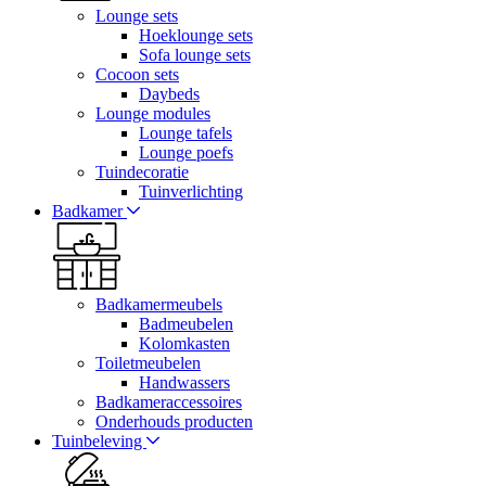
Lounge sets
Hoeklounge sets
Sofa lounge sets
Cocoon sets
Daybeds
Lounge modules
Lounge tafels
Lounge poefs
Tuindecoratie
Tuinverlichting
Badkamer
Badkamermeubels
Badmeubelen
Kolomkasten
Toiletmeubelen
Handwassers
Badkameraccessoires
Onderhouds producten
Tuinbeleving