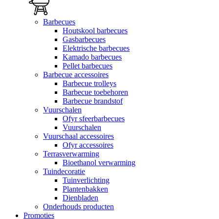
Barbecues
Houtskool barbecues
Gasbarbecues
Elektrische barbecues
Kamado barbecues
Pellet barbecues
Barbecue accessoires
Barbecue trolleys
Barbecue toebehoren
Barbecue brandstof
Vuurschalen
Ofyr sfeerbarbecues
Vuurschalen
Vuurschaal accessoires
Ofyr accessoires
Terrasverwarming
Bioethanol verwarming
Tuindecoratie
Tuinverlichting
Plantenbakken
Dienbladen
Onderhouds producten
Promoties