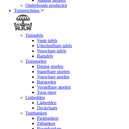
Staande lampen
Onderhouds producten
Tuininrichting
Tuintafels
Vaste tafels
Uitschuifbare tafels
Vouwbare tafels
Bartafels
Tuinstoelen
Dining stoelen
Stapelbare stoelen
Vouwbare stoelen
Barstoelen
Verstelbare stoelen
Toon meer
Ligbedden
Ligbedden
Deckchairs
Tuinbanken
Parkbanken
Zitbanken
Boombanken