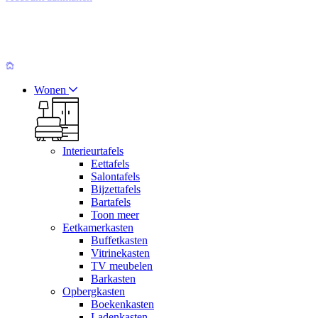
Wonen
Interieurtafels
Eettafels
Salontafels
Bijzettafels
Bartafels
Toon meer
Eetkamerkasten
Buffetkasten
Vitrinekasten
TV meubelen
Barkasten
Opbergkasten
Boekenkasten
Ladenkasten