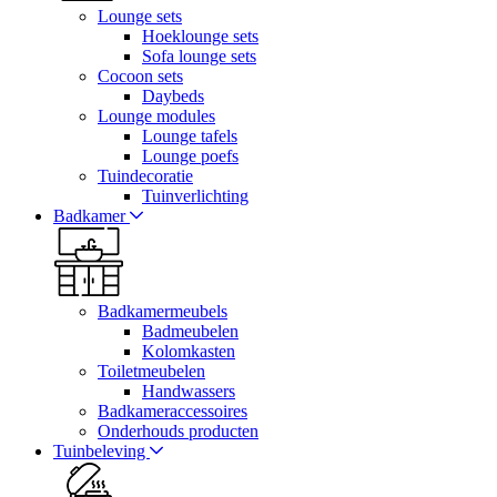
Lounge sets
Hoeklounge sets
Sofa lounge sets
Cocoon sets
Daybeds
Lounge modules
Lounge tafels
Lounge poefs
Tuindecoratie
Tuinverlichting
Badkamer
Badkamermeubels
Badmeubelen
Kolomkasten
Toiletmeubelen
Handwassers
Badkameraccessoires
Onderhouds producten
Tuinbeleving