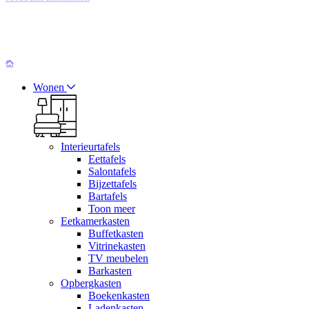
Wonen
Interieurtafels
Eettafels
Salontafels
Bijzettafels
Bartafels
Toon meer
Eetkamerkasten
Buffetkasten
Vitrinekasten
TV meubelen
Barkasten
Opbergkasten
Boekenkasten
Ladenkasten