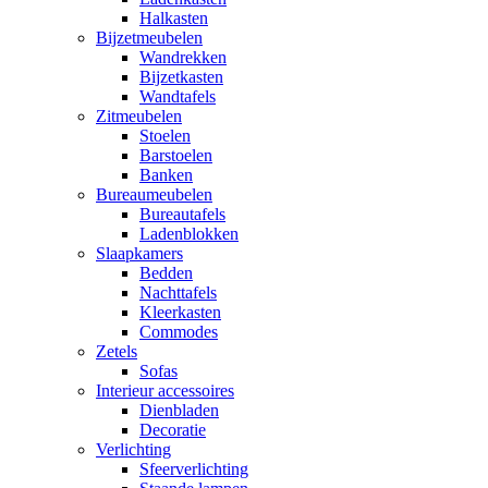
Halkasten
Bijzetmeubelen
Wandrekken
Bijzetkasten
Wandtafels
Zitmeubelen
Stoelen
Barstoelen
Banken
Bureaumeubelen
Bureautafels
Ladenblokken
Slaapkamers
Bedden
Nachttafels
Kleerkasten
Commodes
Zetels
Sofas
Interieur accessoires
Dienbladen
Decoratie
Verlichting
Sfeerverlichting