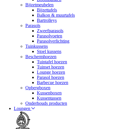
Bijzetmeubelen
Bijzettafels
Balkon & muurtafels
Bartrolleys
Parasols
Zweefparasols
Parasolvoeten
Parasolverlichting
Tuinkussens
Stoel kussens
Beschermhoezen
Tuintafel hoezen
Tuinset hoezen
Lounge hoezen
Parasol hoezen
Barbecue hoezen
Opbergboxen
Kussenboxen
Kussentassen
Onderhouds producten
Loungen