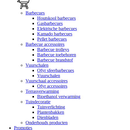
Barbecues
Houtskool barbecues
Gasbarbecues
Elektrische barbecues
Kamado barbecues
Pellet barbecues
Barbecue accessoires
Barbecue trolleys
Barbecue toebehoren
Barbecue brandstof
Vuurschalen
Ofyr sfeerbarbecues
Vuurschalen
Vuurschaal accessoires
Ofyr accessoires
Terrasverwarming
Bioethanol verwarming
Tuindecoratie
Tuinverlichting
Plantenbakken
Dienbladen
Onderhouds producten
Promoties