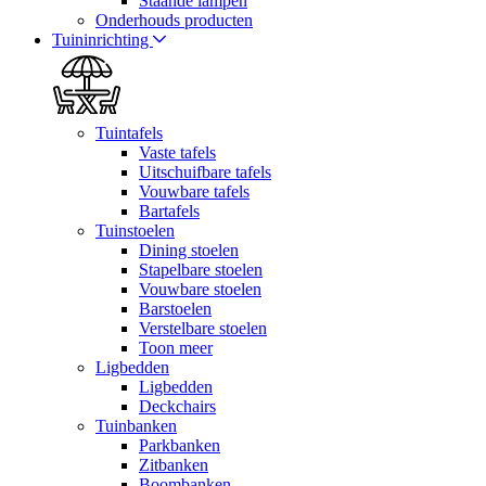
Staande lampen
Onderhouds producten
Tuininrichting
Tuintafels
Vaste tafels
Uitschuifbare tafels
Vouwbare tafels
Bartafels
Tuinstoelen
Dining stoelen
Stapelbare stoelen
Vouwbare stoelen
Barstoelen
Verstelbare stoelen
Toon meer
Ligbedden
Ligbedden
Deckchairs
Tuinbanken
Parkbanken
Zitbanken
Boombanken