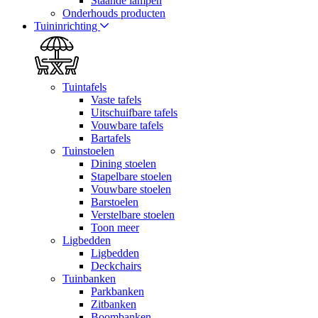
Staande lampen
Onderhouds producten
Tuininrichting
Tuintafels
Vaste tafels
Uitschuifbare tafels
Vouwbare tafels
Bartafels
Tuinstoelen
Dining stoelen
Stapelbare stoelen
Vouwbare stoelen
Barstoelen
Verstelbare stoelen
Toon meer
Ligbedden
Ligbedden
Deckchairs
Tuinbanken
Parkbanken
Zitbanken
Boombanken