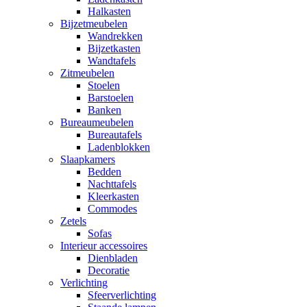
Halkasten
Bijzetmeubelen
Wandrekken
Bijzetkasten
Wandtafels
Zitmeubelen
Stoelen
Barstoelen
Banken
Bureaumeubelen
Bureautafels
Ladenblokken
Slaapkamers
Bedden
Nachttafels
Kleerkasten
Commodes
Zetels
Sofas
Interieur accessoires
Dienbladen
Decoratie
Verlichting
Sfeerverlichting