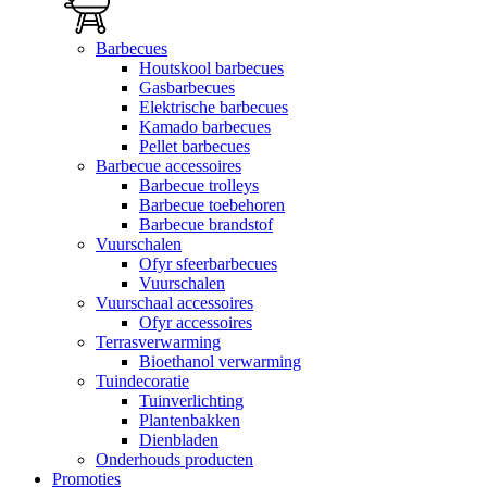
Barbecues
Houtskool barbecues
Gasbarbecues
Elektrische barbecues
Kamado barbecues
Pellet barbecues
Barbecue accessoires
Barbecue trolleys
Barbecue toebehoren
Barbecue brandstof
Vuurschalen
Ofyr sfeerbarbecues
Vuurschalen
Vuurschaal accessoires
Ofyr accessoires
Terrasverwarming
Bioethanol verwarming
Tuindecoratie
Tuinverlichting
Plantenbakken
Dienbladen
Onderhouds producten
Promoties