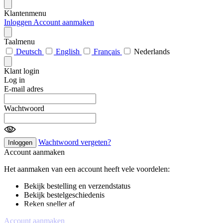
Klantenmenu
Inloggen
Account aanmaken
Taalmenu
Deutsch
English
Français
Nederlands
Klant login
Log in
E-mail adres
Wachtwoord
Wachtwoord vergeten?
Inloggen
Account aanmaken
Het aanmaken van een account heeft vele voordelen:
Bekijk bestelling en verzendstatus
Bekijk bestelgeschiedenis
Reken sneller af
Account aanmaken