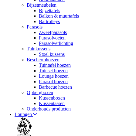
Bijzetmeubelen
Bijzettafels
Balkon & muurtafels
Bartrolleys
Parasols
Zweefparasols
Parasolvoeten
Parasolverlichting
Tuinkussens
Stoel kussens
Beschermhoezen
Tuintafel hoezen
Tuinset hoezen
Lounge hoezen
Parasol hoezen
Barbecue hoezen
Opbergboxen
Kussenboxen
Kussentassen
Onderhouds producten
Loungen