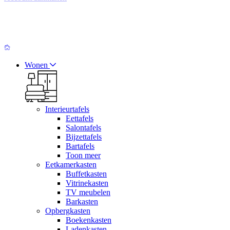
Wonen
Interieurtafels
Eettafels
Salontafels
Bijzettafels
Bartafels
Toon meer
Eetkamerkasten
Buffetkasten
Vitrinekasten
TV meubelen
Barkasten
Opbergkasten
Boekenkasten
Ladenkasten