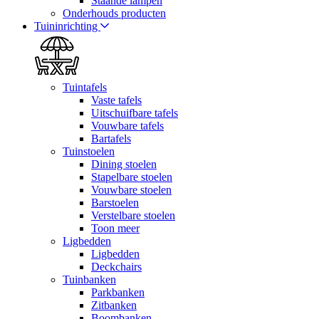
Staande lampen
Onderhouds producten
Tuininrichting
Tuintafels
Vaste tafels
Uitschuifbare tafels
Vouwbare tafels
Bartafels
Tuinstoelen
Dining stoelen
Stapelbare stoelen
Vouwbare stoelen
Barstoelen
Verstelbare stoelen
Toon meer
Ligbedden
Ligbedden
Deckchairs
Tuinbanken
Parkbanken
Zitbanken
Boombanken