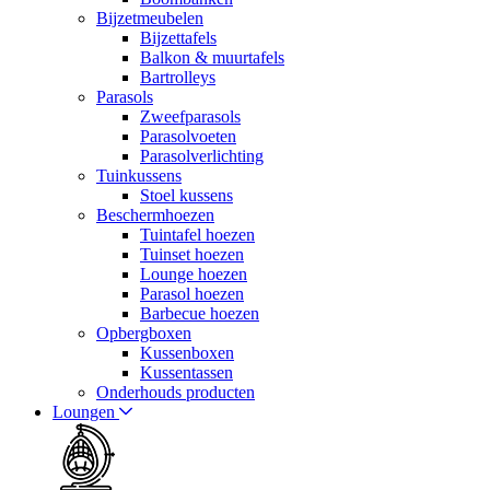
Bijzetmeubelen
Bijzettafels
Balkon & muurtafels
Bartrolleys
Parasols
Zweefparasols
Parasolvoeten
Parasolverlichting
Tuinkussens
Stoel kussens
Beschermhoezen
Tuintafel hoezen
Tuinset hoezen
Lounge hoezen
Parasol hoezen
Barbecue hoezen
Opbergboxen
Kussenboxen
Kussentassen
Onderhouds producten
Loungen