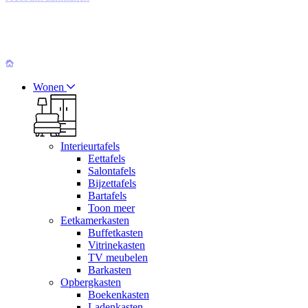
Wonen
Interieurtafels
Eettafels
Salontafels
Bijzettafels
Bartafels
Toon meer
Eetkamerkasten
Buffetkasten
Vitrinekasten
TV meubelen
Barkasten
Opbergkasten
Boekenkasten
Ladenkasten