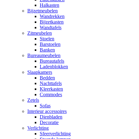
Halkasten
Bijzetmeubelen
Wandrekken
Bijzetkasten
Wandtafels
Zitmeubelen
Stoelen
Barstoelen
Banken
Bureaumeubelen
Bureautafels
Ladenblokken
Slaapkamers
Bedden
Nachttafels
Kleerkasten
Commodes
Zetels
Sofas
Interieur accessoires
Dienbladen
Decoratie
Verlichting
Sfeerverlichting