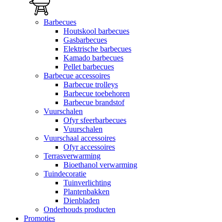
Barbecues
Houtskool barbecues
Gasbarbecues
Elektrische barbecues
Kamado barbecues
Pellet barbecues
Barbecue accessoires
Barbecue trolleys
Barbecue toebehoren
Barbecue brandstof
Vuurschalen
Ofyr sfeerbarbecues
Vuurschalen
Vuurschaal accessoires
Ofyr accessoires
Terrasverwarming
Bioethanol verwarming
Tuindecoratie
Tuinverlichting
Plantenbakken
Dienbladen
Onderhouds producten
Promoties