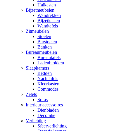
Halkasten
Bijzetmeubelen
Wandrekken
Bijzetkasten
Wandtafels
Zitmeubelen
Stoelen
Barstoelen
Banken
Bureaumeubelen
Bureautafels
Ladenblokken
Slaapkamers
Bedden
Nachttafels
Kleerkasten
Commodes
Zetels
Sofas
Interieur accessoires
Dienbladen
Decoratie
Verlichting
Sfeerverlichting