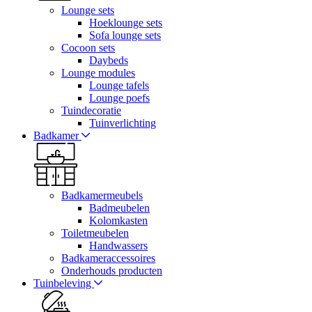
Lounge sets
Hoeklounge sets
Sofa lounge sets
Cocoon sets
Daybeds
Lounge modules
Lounge tafels
Lounge poefs
Tuindecoratie
Tuinverlichting
Badkamer
Badkamermeubels
Badmeubelen
Kolomkasten
Toiletmeubelen
Handwassers
Badkameraccessoires
Onderhouds producten
Tuinbeleving