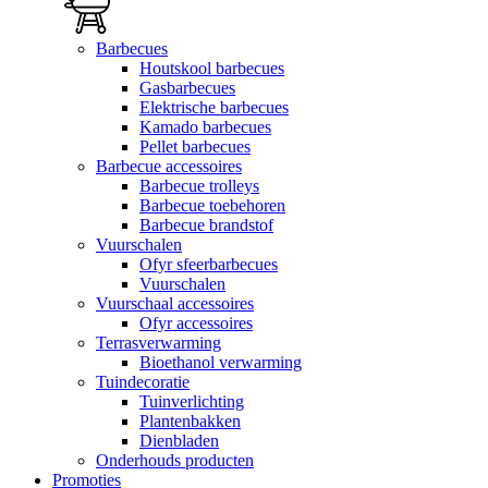
Barbecues
Houtskool barbecues
Gasbarbecues
Elektrische barbecues
Kamado barbecues
Pellet barbecues
Barbecue accessoires
Barbecue trolleys
Barbecue toebehoren
Barbecue brandstof
Vuurschalen
Ofyr sfeerbarbecues
Vuurschalen
Vuurschaal accessoires
Ofyr accessoires
Terrasverwarming
Bioethanol verwarming
Tuindecoratie
Tuinverlichting
Plantenbakken
Dienbladen
Onderhouds producten
Promoties