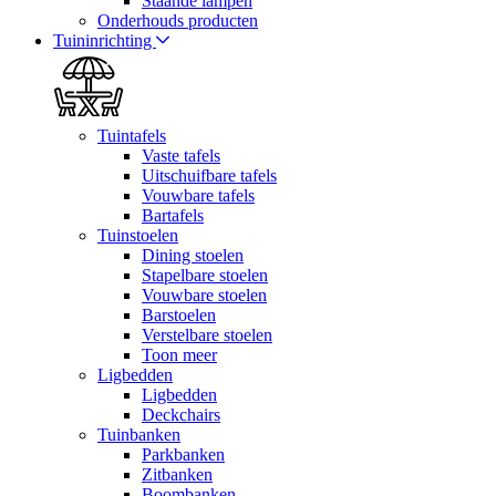
Staande lampen
Onderhouds producten
Tuininrichting
Tuintafels
Vaste tafels
Uitschuifbare tafels
Vouwbare tafels
Bartafels
Tuinstoelen
Dining stoelen
Stapelbare stoelen
Vouwbare stoelen
Barstoelen
Verstelbare stoelen
Toon meer
Ligbedden
Ligbedden
Deckchairs
Tuinbanken
Parkbanken
Zitbanken
Boombanken