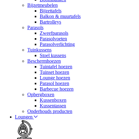
Bijzetmeubelen
Bijzettafels
Balkon & muurtafels
Bartrolleys
Parasols
Zweefparasols
Parasolvoeten
Parasolverlichting
Tuinkussens
Stoel kussens
Beschermhoezen
Tuintafel hoezen
Tuinset hoezen
Lounge hoezen
Parasol hoezen
Barbecue hoezen
Opbergboxen
Kussenboxen
Kussentassen
Onderhouds producten
Loungen