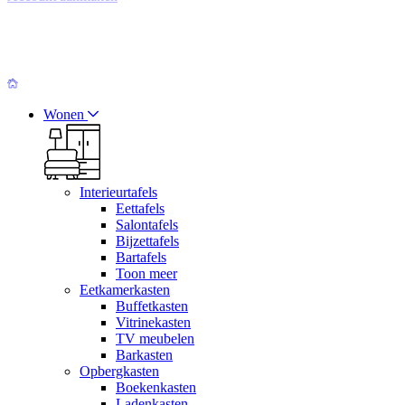
Wonen
Interieurtafels
Eettafels
Salontafels
Bijzettafels
Bartafels
Toon meer
Eetkamerkasten
Buffetkasten
Vitrinekasten
TV meubelen
Barkasten
Opbergkasten
Boekenkasten
Ladenkasten