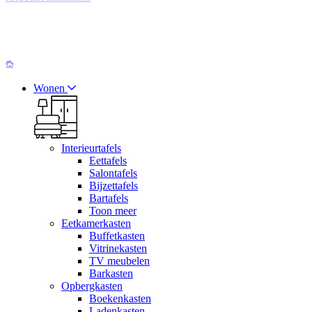
Wonen
Interieurtafels
Eettafels
Salontafels
Bijzettafels
Bartafels
Toon meer
Eetkamerkasten
Buffetkasten
Vitrinekasten
TV meubelen
Barkasten
Opbergkasten
Boekenkasten
Ladenkasten