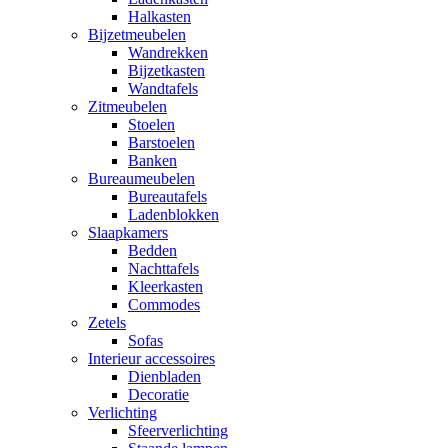
Halkasten
Bijzetmeubelen
Wandrekken
Bijzetkasten
Wandtafels
Zitmeubelen
Stoelen
Barstoelen
Banken
Bureaumeubelen
Bureautafels
Ladenblokken
Slaapkamers
Bedden
Nachttafels
Kleerkasten
Commodes
Zetels
Sofas
Interieur accessoires
Dienbladen
Decoratie
Verlichting
Sfeerverlichting