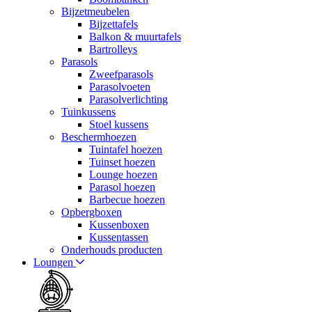
Bijzetmeubelen
Bijzettafels
Balkon & muurtafels
Bartrolleys
Parasols
Zweefparasols
Parasolvoeten
Parasolverlichting
Tuinkussens
Stoel kussens
Beschermhoezen
Tuintafel hoezen
Tuinset hoezen
Lounge hoezen
Parasol hoezen
Barbecue hoezen
Opbergboxen
Kussenboxen
Kussentassen
Onderhouds producten
Loungen