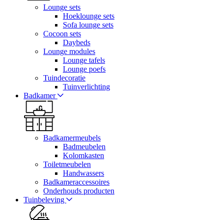
Lounge sets
Hoeklounge sets
Sofa lounge sets
Cocoon sets
Daybeds
Lounge modules
Lounge tafels
Lounge poefs
Tuindecoratie
Tuinverlichting
Badkamer
Badkamermeubels
Badmeubelen
Kolomkasten
Toiletmeubelen
Handwassers
Badkameraccessoires
Onderhouds producten
Tuinbeleving