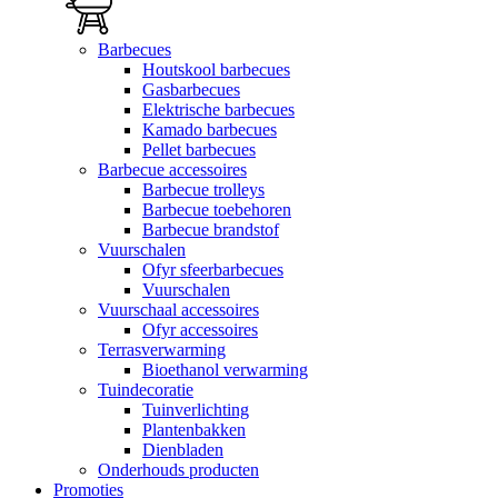
Barbecues
Houtskool barbecues
Gasbarbecues
Elektrische barbecues
Kamado barbecues
Pellet barbecues
Barbecue accessoires
Barbecue trolleys
Barbecue toebehoren
Barbecue brandstof
Vuurschalen
Ofyr sfeerbarbecues
Vuurschalen
Vuurschaal accessoires
Ofyr accessoires
Terrasverwarming
Bioethanol verwarming
Tuindecoratie
Tuinverlichting
Plantenbakken
Dienbladen
Onderhouds producten
Promoties