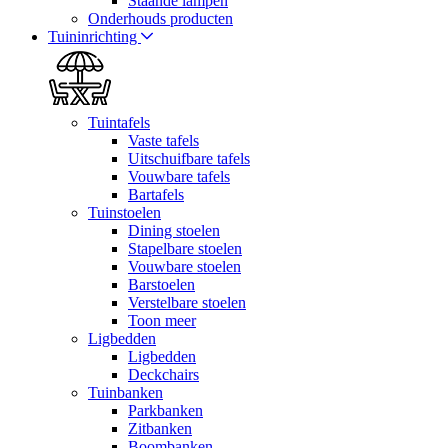
Staande lampen
Onderhouds producten
Tuininrichting
Tuintafels
Vaste tafels
Uitschuifbare tafels
Vouwbare tafels
Bartafels
Tuinstoelen
Dining stoelen
Stapelbare stoelen
Vouwbare stoelen
Barstoelen
Verstelbare stoelen
Toon meer
Ligbedden
Ligbedden
Deckchairs
Tuinbanken
Parkbanken
Zitbanken
Boombanken