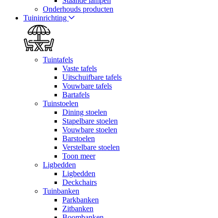
Staande lampen
Onderhouds producten
Tuininrichting
Tuintafels
Vaste tafels
Uitschuifbare tafels
Vouwbare tafels
Bartafels
Tuinstoelen
Dining stoelen
Stapelbare stoelen
Vouwbare stoelen
Barstoelen
Verstelbare stoelen
Toon meer
Ligbedden
Ligbedden
Deckchairs
Tuinbanken
Parkbanken
Zitbanken
Boombanken