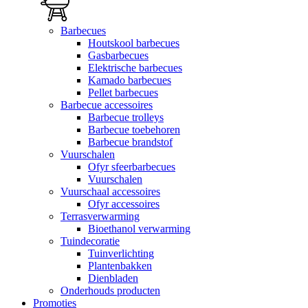
Barbecues
Houtskool barbecues
Gasbarbecues
Elektrische barbecues
Kamado barbecues
Pellet barbecues
Barbecue accessoires
Barbecue trolleys
Barbecue toebehoren
Barbecue brandstof
Vuurschalen
Ofyr sfeerbarbecues
Vuurschalen
Vuurschaal accessoires
Ofyr accessoires
Terrasverwarming
Bioethanol verwarming
Tuindecoratie
Tuinverlichting
Plantenbakken
Dienbladen
Onderhouds producten
Promoties