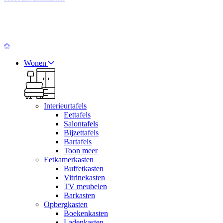
Wonen
Interieurtafels
Eettafels
Salontafels
Bijzettafels
Bartafels
Toon meer
Eetkamerkasten
Buffetkasten
Vitrinekasten
TV meubelen
Barkasten
Opbergkasten
Boekenkasten
Ladenkasten