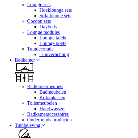
Lounge sets
Hoeklounge sets
Sofa lounge sets
Cocoon sets
Daybeds
Lounge modules
Lounge tafels
Lounge poefs
Tuindecoratie
Tuinverlichting
Badkamer
Badkamermeubels
Badmeubelen
Kolomkasten
Toiletmeubelen
Handwassers
Badkameraccessoires
Onderhouds producten
Tuinbeleving