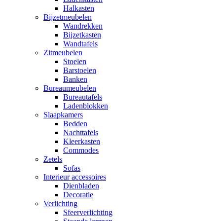
Halkasten
Bijzetmeubelen
Wandrekken
Bijzetkasten
Wandtafels
Zitmeubelen
Stoelen
Barstoelen
Banken
Bureaumeubelen
Bureautafels
Ladenblokken
Slaapkamers
Bedden
Nachttafels
Kleerkasten
Commodes
Zetels
Sofas
Interieur accessoires
Dienbladen
Decoratie
Verlichting
Sfeerverlichting