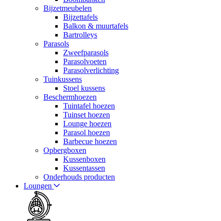
Bijzetmeubelen
Bijzettafels
Balkon & muurtafels
Bartrolleys
Parasols
Zweefparasols
Parasolvoeten
Parasolverlichting
Tuinkussens
Stoel kussens
Beschermhoezen
Tuintafel hoezen
Tuinset hoezen
Lounge hoezen
Parasol hoezen
Barbecue hoezen
Opbergboxen
Kussenboxen
Kussentassen
Onderhouds producten
Loungen