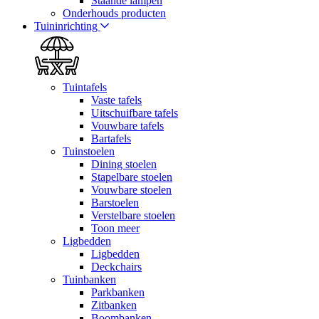
Staande lampen
Onderhouds producten
Tuininrichting
Tuintafels
Vaste tafels
Uitschuifbare tafels
Vouwbare tafels
Bartafels
Tuinstoelen
Dining stoelen
Stapelbare stoelen
Vouwbare stoelen
Barstoelen
Verstelbare stoelen
Toon meer
Ligbedden
Ligbedden
Deckchairs
Tuinbanken
Parkbanken
Zitbanken
Boombanken