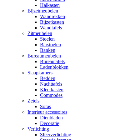
Halkasten
Bijzetmeubelen
Wandrekken
Bijzetkasten
Wandtafels
Zitmeubelen
Stoelen
Barstoelen
Banken
Bureaumeubelen
Bureautafels
Ladenblokken
Slaapkamers
Bedden
Nachttafels
Kleerkasten
Commodes
Zetels
Sofas
Interieur accessoires
Dienbladen
Decoratie
Verlichting
Sfeerverlichting