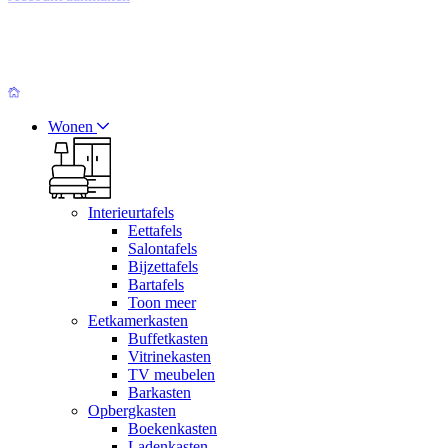
Wonen
Interieurtafels
Eettafels
Salontafels
Bijzettafels
Bartafels
Toon meer
Eetkamerkasten
Buffetkasten
Vitrinekasten
TV meubelen
Barkasten
Opbergkasten
Boekenkasten
Ladenkasten