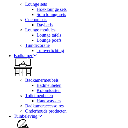
Lounge sets
Hoeklounge sets
Sofa lounge sets
Cocoon sets
Daybeds
Lounge modules
Lounge tafels
Lounge poefs
Tuindecoratie
Tuinverlichting
Badkamer
Badkamermeubels
Badmeubelen
Kolomkasten
Toiletmeubelen
Handwassers
Badkameraccessoires
Onderhouds producten
Tuinbeleving