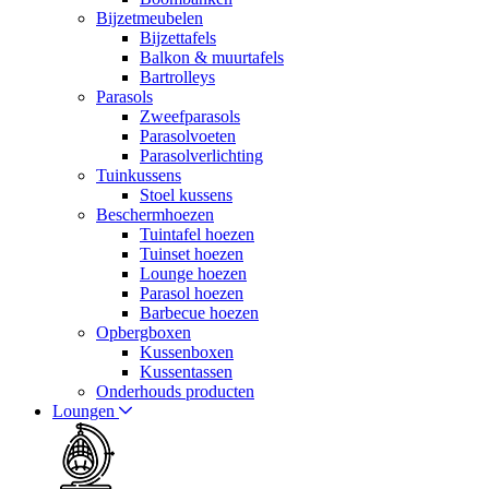
Bijzetmeubelen
Bijzettafels
Balkon & muurtafels
Bartrolleys
Parasols
Zweefparasols
Parasolvoeten
Parasolverlichting
Tuinkussens
Stoel kussens
Beschermhoezen
Tuintafel hoezen
Tuinset hoezen
Lounge hoezen
Parasol hoezen
Barbecue hoezen
Opbergboxen
Kussenboxen
Kussentassen
Onderhouds producten
Loungen