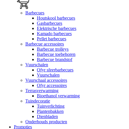
Barbecues
Houtskool barbecues
Gasbarbecues
Elektrische barbecues
Kamado barbecues
Pellet barbecues
Barbecue accessoires
Barbecue trolleys
Barbecue toebehoren
Barbecue brandstof
Vuurschalen
Ofyr sfeerbarbecues
Vuurschalen
Vuurschaal accessoires
Ofyr accessoires
Terrasverwarming
Bioethanol verwarming
Tuindecoratie
Tuinverlichting
Plantenbakken
Dienbladen
Onderhouds producten
Promoties