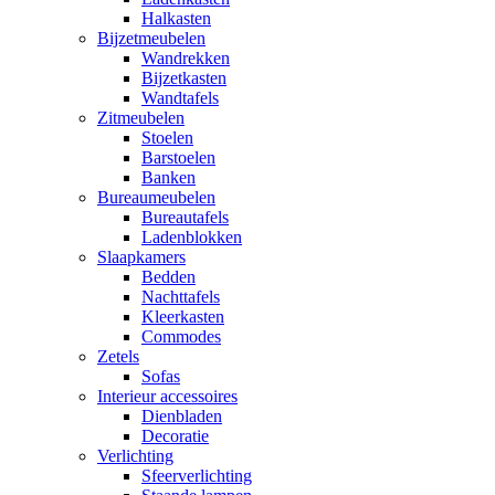
Halkasten
Bijzetmeubelen
Wandrekken
Bijzetkasten
Wandtafels
Zitmeubelen
Stoelen
Barstoelen
Banken
Bureaumeubelen
Bureautafels
Ladenblokken
Slaapkamers
Bedden
Nachttafels
Kleerkasten
Commodes
Zetels
Sofas
Interieur accessoires
Dienbladen
Decoratie
Verlichting
Sfeerverlichting