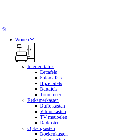
Wonen
Interieurtafels
Eettafels
Salontafels
Bijzettafels
Bartafels
Toon meer
Eetkamerkasten
Buffetkasten
Vitrinekasten
TV meubelen
Barkasten
Opbergkasten
Boekenkasten
Ladenkasten