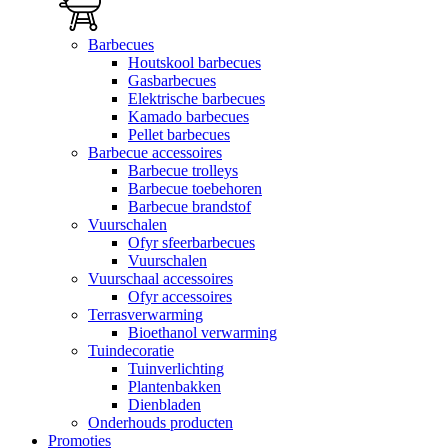
Barbecues
Houtskool barbecues
Gasbarbecues
Elektrische barbecues
Kamado barbecues
Pellet barbecues
Barbecue accessoires
Barbecue trolleys
Barbecue toebehoren
Barbecue brandstof
Vuurschalen
Ofyr sfeerbarbecues
Vuurschalen
Vuurschaal accessoires
Ofyr accessoires
Terrasverwarming
Bioethanol verwarming
Tuindecoratie
Tuinverlichting
Plantenbakken
Dienbladen
Onderhouds producten
Promoties