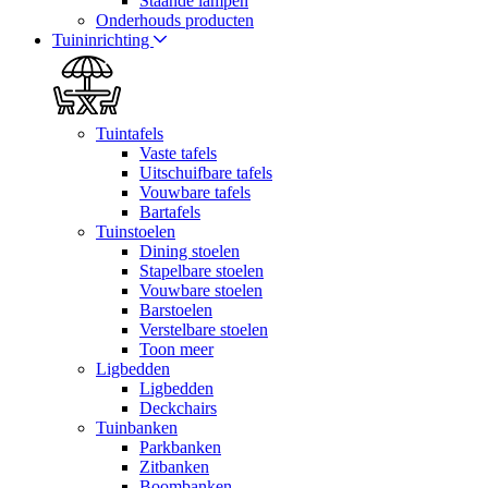
Staande lampen
Onderhouds producten
Tuininrichting
Tuintafels
Vaste tafels
Uitschuifbare tafels
Vouwbare tafels
Bartafels
Tuinstoelen
Dining stoelen
Stapelbare stoelen
Vouwbare stoelen
Barstoelen
Verstelbare stoelen
Toon meer
Ligbedden
Ligbedden
Deckchairs
Tuinbanken
Parkbanken
Zitbanken
Boombanken