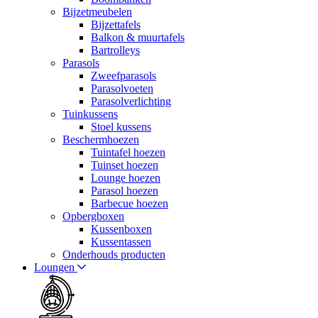
Bijzetmeubelen
Bijzettafels
Balkon & muurtafels
Bartrolleys
Parasols
Zweefparasols
Parasolvoeten
Parasolverlichting
Tuinkussens
Stoel kussens
Beschermhoezen
Tuintafel hoezen
Tuinset hoezen
Lounge hoezen
Parasol hoezen
Barbecue hoezen
Opbergboxen
Kussenboxen
Kussentassen
Onderhouds producten
Loungen