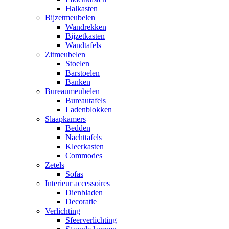
Halkasten
Bijzetmeubelen
Wandrekken
Bijzetkasten
Wandtafels
Zitmeubelen
Stoelen
Barstoelen
Banken
Bureaumeubelen
Bureautafels
Ladenblokken
Slaapkamers
Bedden
Nachttafels
Kleerkasten
Commodes
Zetels
Sofas
Interieur accessoires
Dienbladen
Decoratie
Verlichting
Sfeerverlichting