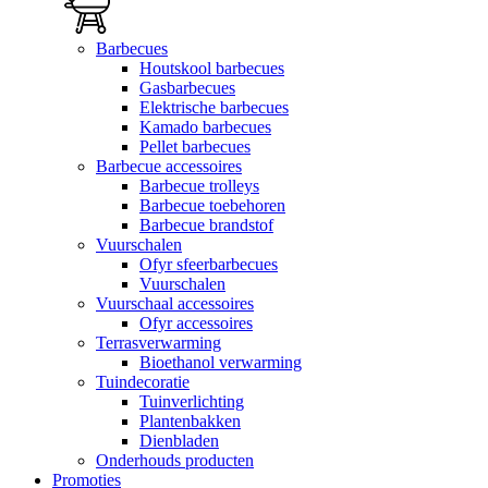
Barbecues
Houtskool barbecues
Gasbarbecues
Elektrische barbecues
Kamado barbecues
Pellet barbecues
Barbecue accessoires
Barbecue trolleys
Barbecue toebehoren
Barbecue brandstof
Vuurschalen
Ofyr sfeerbarbecues
Vuurschalen
Vuurschaal accessoires
Ofyr accessoires
Terrasverwarming
Bioethanol verwarming
Tuindecoratie
Tuinverlichting
Plantenbakken
Dienbladen
Onderhouds producten
Promoties