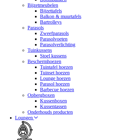
Bijzetmeubelen
Bijzettafels
Balkon & muurtafels
Bartrolleys
Parasols
Zweefparasols
Parasolvoeten
Parasolverlichting
Tuinkussens
Stoel kussens
Beschermhoezen
Tuintafel hoezen
Tuinset hoezen
Lounge hoezen
Parasol hoezen
Barbecue hoezen
Opbergboxen
Kussenboxen
Kussentassen
Onderhouds producten
Loungen