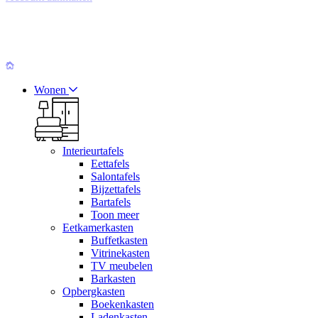
Wonen
Interieurtafels
Eettafels
Salontafels
Bijzettafels
Bartafels
Toon meer
Eetkamerkasten
Buffetkasten
Vitrinekasten
TV meubelen
Barkasten
Opbergkasten
Boekenkasten
Ladenkasten