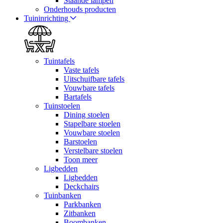
Staande lampen
Onderhouds producten
Tuininrichting
Tuintafels
Vaste tafels
Uitschuifbare tafels
Vouwbare tafels
Bartafels
Tuinstoelen
Dining stoelen
Stapelbare stoelen
Vouwbare stoelen
Barstoelen
Verstelbare stoelen
Toon meer
Ligbedden
Ligbedden
Deckchairs
Tuinbanken
Parkbanken
Zitbanken
Boombanken