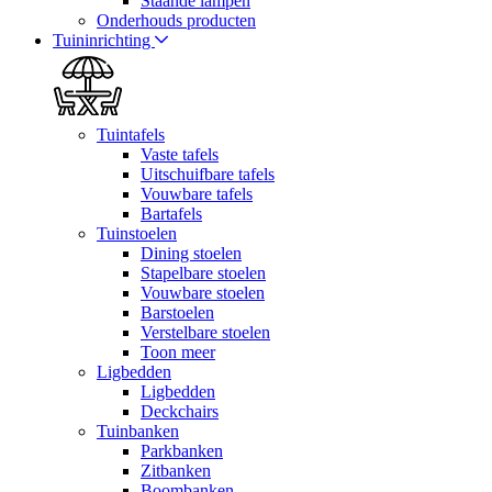
Staande lampen
Onderhouds producten
Tuininrichting
Tuintafels
Vaste tafels
Uitschuifbare tafels
Vouwbare tafels
Bartafels
Tuinstoelen
Dining stoelen
Stapelbare stoelen
Vouwbare stoelen
Barstoelen
Verstelbare stoelen
Toon meer
Ligbedden
Ligbedden
Deckchairs
Tuinbanken
Parkbanken
Zitbanken
Boombanken