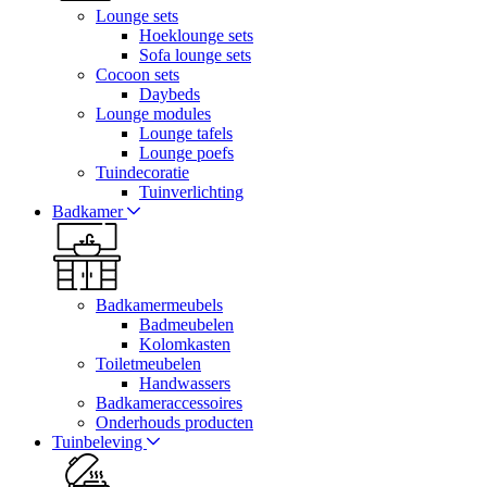
Lounge sets
Hoeklounge sets
Sofa lounge sets
Cocoon sets
Daybeds
Lounge modules
Lounge tafels
Lounge poefs
Tuindecoratie
Tuinverlichting
Badkamer
Badkamermeubels
Badmeubelen
Kolomkasten
Toiletmeubelen
Handwassers
Badkameraccessoires
Onderhouds producten
Tuinbeleving