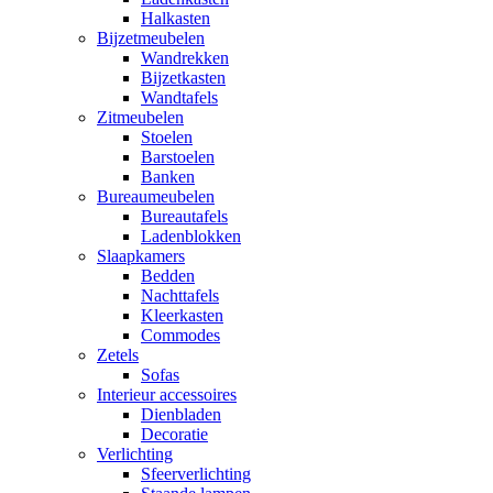
Halkasten
Bijzetmeubelen
Wandrekken
Bijzetkasten
Wandtafels
Zitmeubelen
Stoelen
Barstoelen
Banken
Bureaumeubelen
Bureautafels
Ladenblokken
Slaapkamers
Bedden
Nachttafels
Kleerkasten
Commodes
Zetels
Sofas
Interieur accessoires
Dienbladen
Decoratie
Verlichting
Sfeerverlichting