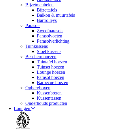
Bijzetmeubelen
Bijzettafels
Balkon & muurtafels
Bartrolleys
Parasols
Zweefparasols
Parasolvoeten
Parasolverlichting
Tuinkussens
Stoel kussens
Beschermhoezen
Tuintafel hoezen
Tuinset hoezen
Lounge hoezen
Parasol hoezen
Barbecue hoezen
Opbergboxen
Kussenboxen
Kussentassen
Onderhouds producten
Loungen