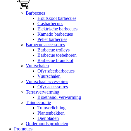
Barbecues
Houtskool barbecues
Gasbarbecues
Elektrische barbecues
Kamado barbecues
Pellet barbecues
Barbecue accessoires
Barbecue trolleys
Barbecue toebehoren
Barbecue brandstof
Vuurschalen
Ofyr sfeerbarbecues
Vuurschalen
Vuurschaal accessoires
Ofyr accessoires
Terrasverwarming
Bioethanol verwarming
Tuindecoratie
Tuinverlichting
Plantenbakken
Dienbladen
Onderhouds producten
Promoties