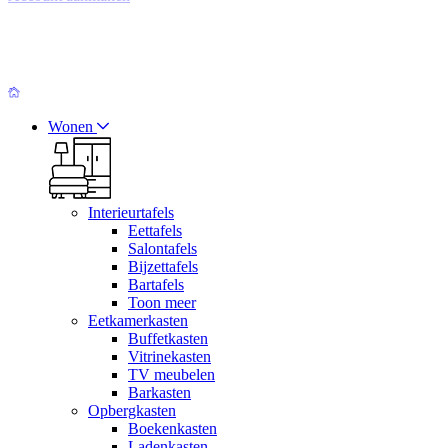
Wonen
Interieurtafels
Eettafels
Salontafels
Bijzettafels
Bartafels
Toon meer
Eetkamerkasten
Buffetkasten
Vitrinekasten
TV meubelen
Barkasten
Opbergkasten
Boekenkasten
Ladenkasten