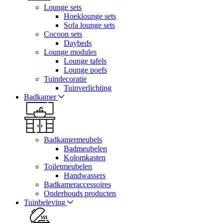
Lounge sets
Hoeklounge sets
Sofa lounge sets
Cocoon sets
Daybeds
Lounge modules
Lounge tafels
Lounge poefs
Tuindecoratie
Tuinverlichting
Badkamer
Badkamermeubels
Badmeubelen
Kolomkasten
Toiletmeubelen
Handwassers
Badkameraccessoires
Onderhouds producten
Tuinbeleving