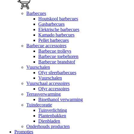
Barbecues
Houtskool barbecues
Gasbarbecues
Elektrische barbecues
Kamado barbecues
Pellet barbecues
Barbecue accessoires
Barbecue trolleys
Barbecue toebehoren
Barbecue brandstof
Vuurschalen
Ofyr sfeerbarbecues
Vuurschalen
Vuurschaal accessoires
Ofyr accessoires
Terrasverwarming
Bioethanol verwarming
Tuindecoratie
Tuinverlichting
Plantenbakken
Dienbladen
Onderhouds producten
Promoties