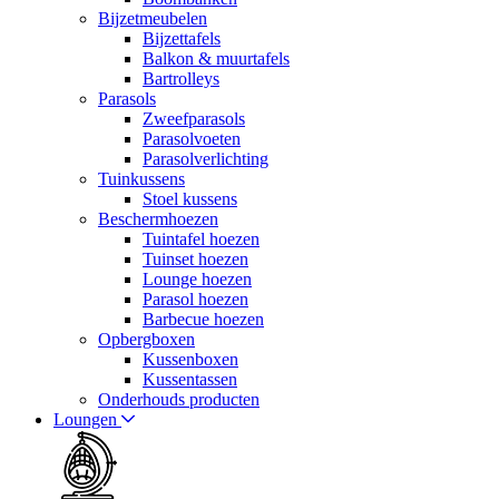
Bijzetmeubelen
Bijzettafels
Balkon & muurtafels
Bartrolleys
Parasols
Zweefparasols
Parasolvoeten
Parasolverlichting
Tuinkussens
Stoel kussens
Beschermhoezen
Tuintafel hoezen
Tuinset hoezen
Lounge hoezen
Parasol hoezen
Barbecue hoezen
Opbergboxen
Kussenboxen
Kussentassen
Onderhouds producten
Loungen