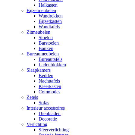
Halkasten
Bijzetmeubelen
Wandrekken
Bijzetkasten
Wandtafels
Zitmeubelen
Stoelen
Barstoelen
Banken
Bureaumeubelen
Bureautafels
Ladenblokken
Slaapkamers
Bedden
Nachttafels
Kleerkasten
Commodes
Zetels
Sofas
Interieur accessoires
Dienbladen
Decoratie
Verlichting
Sfeerverlichting