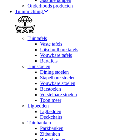
Staande lampen
Onderhouds producten
Tuininrichting
Tuintafels
Vaste tafels
Uitschuifbare tafels
Vouwbare tafels
Bartafels
Tuinstoelen
Dining stoelen
Stapelbare stoelen
Vouwbare stoelen
Barstoelen
Verstelbare stoelen
Toon meer
Ligbedden
Ligbedden
Deckchairs
Tuinbanken
Parkbanken
Zitbanken
Boombanken