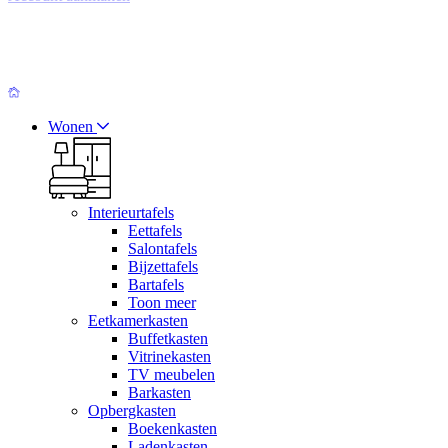
Wonen
Interieurtafels
Eettafels
Salontafels
Bijzettafels
Bartafels
Toon meer
Eetkamerkasten
Buffetkasten
Vitrinekasten
TV meubelen
Barkasten
Opbergkasten
Boekenkasten
Ladenkasten