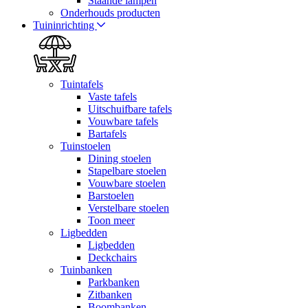
Staande lampen
Onderhouds producten
Tuininrichting
Tuintafels
Vaste tafels
Uitschuifbare tafels
Vouwbare tafels
Bartafels
Tuinstoelen
Dining stoelen
Stapelbare stoelen
Vouwbare stoelen
Barstoelen
Verstelbare stoelen
Toon meer
Ligbedden
Ligbedden
Deckchairs
Tuinbanken
Parkbanken
Zitbanken
Boombanken