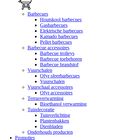
Barbecues
Houtskool barbecues
Gasbarbecues
Elektrische barbecues
Kamado barbecues
Pellet barbecues
Barbecue accessoires
Barbecue trolleys
Barbecue toebehoren
Barbecue brandstof
Vuurschalen
Ofyr sfeerbarbecues
Vuurschalen
Vuurschaal accessoires
Ofyr accessoires
Terrasverwarming
Bioethanol verwarming
Tuindecoratie
Tuinverlichting
Plantenbakken
Dienbladen
Onderhouds producten
Promoties