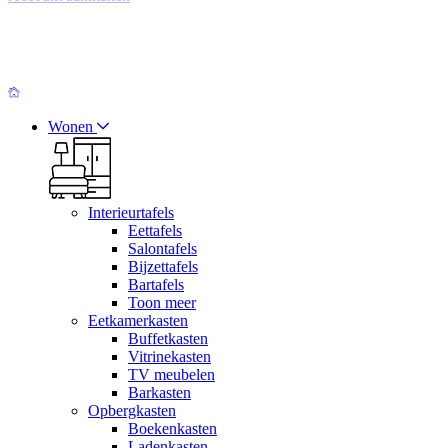
Wonen
Interieurtafels
Eettafels
Salontafels
Bijzettafels
Bartafels
Toon meer
Eetkamerkasten
Buffetkasten
Vitrinekasten
TV meubelen
Barkasten
Opbergkasten
Boekenkasten
Ladenkasten