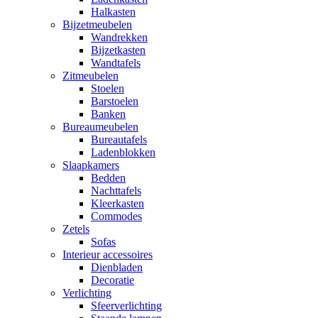
Halkasten
Bijzetmeubelen
Wandrekken
Bijzetkasten
Wandtafels
Zitmeubelen
Stoelen
Barstoelen
Banken
Bureaumeubelen
Bureautafels
Ladenblokken
Slaapkamers
Bedden
Nachttafels
Kleerkasten
Commodes
Zetels
Sofas
Interieur accessoires
Dienbladen
Decoratie
Verlichting
Sfeerverlichting