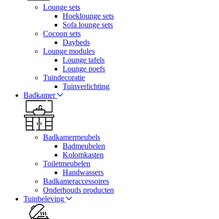
Lounge sets
Hoeklounge sets
Sofa lounge sets
Cocoon sets
Daybeds
Lounge modules
Lounge tafels
Lounge poefs
Tuindecoratie
Tuinverlichting
Badkamer
Badkamermeubels
Badmeubelen
Kolomkasten
Toiletmeubelen
Handwassers
Badkameraccessoires
Onderhouds producten
Tuinbeleving