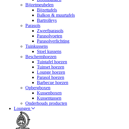
Bijzetmeubelen
Bijzettafels
Balkon & muurtafels
Bartrolleys
Parasols
Zweefparasols
Parasolvoeten
Parasolverlichting
Tuinkussens
Stoel kussens
Beschermhoezen
Tuintafel hoezen
Tuinset hoezen
Lounge hoezen
Parasol hoezen
Barbecue hoezen
Opbergboxen
Kussenboxen
Kussentassen
Onderhouds producten
Loungen