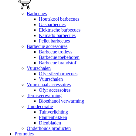
Barbecues
Houtskool barbecues
Gasbarbecues
Elektrische barbecues
Kamado barbecues
Pellet barbecues
Barbecue accessoires
Barbecue trolleys
Barbecue toebehoren
Barbecue brandstof
Vuurschalen
Ofyr sfeerbarbecues
Vuurschalen
Vuurschaal accessoires
Ofyr accessoires
Terrasverwarming
Bioethanol verwarming
Tuindecoratie
Tuinverlichting
Plantenbakken
Dienbladen
Onderhouds producten
Promoties