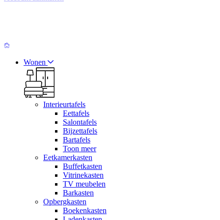
Wonen
Interieurtafels
Eettafels
Salontafels
Bijzettafels
Bartafels
Toon meer
Eetkamerkasten
Buffetkasten
Vitrinekasten
TV meubelen
Barkasten
Opbergkasten
Boekenkasten
Ladenkasten