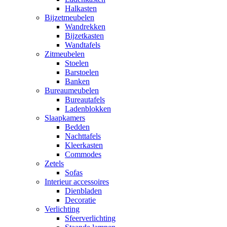
Halkasten
Bijzetmeubelen
Wandrekken
Bijzetkasten
Wandtafels
Zitmeubelen
Stoelen
Barstoelen
Banken
Bureaumeubelen
Bureautafels
Ladenblokken
Slaapkamers
Bedden
Nachttafels
Kleerkasten
Commodes
Zetels
Sofas
Interieur accessoires
Dienbladen
Decoratie
Verlichting
Sfeerverlichting