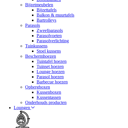
Bijzetmeubelen
Bijzettafels
Balkon & muurtafels
Bartrolleys
Parasols
Zweefparasols
Parasolvoeten
Parasolverlichting
Tuinkussens
Stoel kussens
Beschermhoezen
Tuintafel hoezen
Tuinset hoezen
Lounge hoezen
Parasol hoezen
Barbecue hoezen
Opbergboxen
Kussenboxen
Kussentassen
Onderhouds producten
Loungen