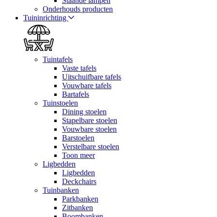
Staande lampen
Onderhouds producten
Tuininrichting
Tuintafels
Vaste tafels
Uitschuifbare tafels
Vouwbare tafels
Bartafels
Tuinstoelen
Dining stoelen
Stapelbare stoelen
Vouwbare stoelen
Barstoelen
Verstelbare stoelen
Toon meer
Ligbedden
Ligbedden
Deckchairs
Tuinbanken
Parkbanken
Zitbanken
Boombanken