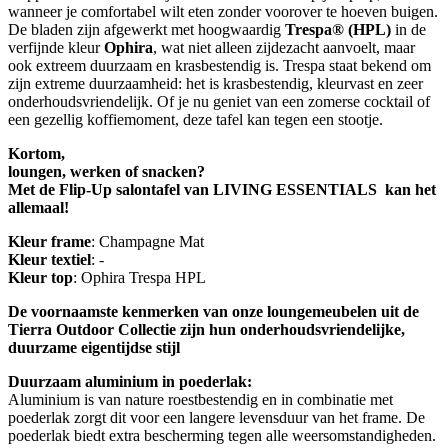
wanneer je comfortabel wilt eten zonder voorover te hoeven buigen.
De bladen zijn afgewerkt met hoogwaardig
Trespa® (HPL)
in de
verfijnde kleur
Ophira
, wat niet alleen zijdezacht aanvoelt, maar
ook extreem duurzaam en krasbestendig is. Trespa staat bekend om
zijn extreme duurzaamheid: het is krasbestendig, kleurvast en zeer
onderhoudsvriendelijk. Of je nu geniet van een zomerse cocktail of
een gezellig koffiemoment, deze tafel kan tegen een stootje.
Kortom,
loungen, werken of snacken?
Met de Flip-Up salontafel
van LIVING ESSENTIALS
kan het
allemaal!
Kleur frame
: Champagne Mat
Kleur textiel
: -
Kleur top
: Ophira Trespa HPL
De voornaamste kenmerken van onze loungemeubelen uit de
Tierra Outdoor C
ollectie zijn hun onderhoudsvriendelijke,
duurzame eigentijdse stijl
Duurzaam aluminium in poederlak:
Aluminium is van nature roestbestendig en in combinatie met
poederlak zorgt dit voor een langere levensduur van het frame. De
poederlak biedt extra bescherming tegen alle weersomstandigheden.