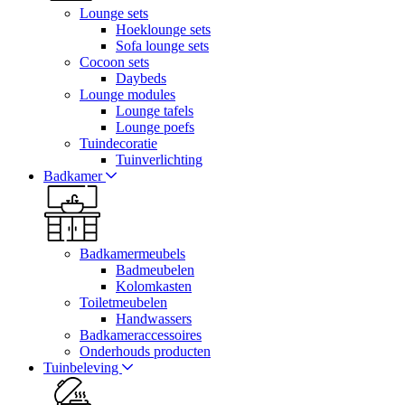
Lounge sets
Hoeklounge sets
Sofa lounge sets
Cocoon sets
Daybeds
Lounge modules
Lounge tafels
Lounge poefs
Tuindecoratie
Tuinverlichting
Badkamer
Badkamermeubels
Badmeubelen
Kolomkasten
Toiletmeubelen
Handwassers
Badkameraccessoires
Onderhouds producten
Tuinbeleving