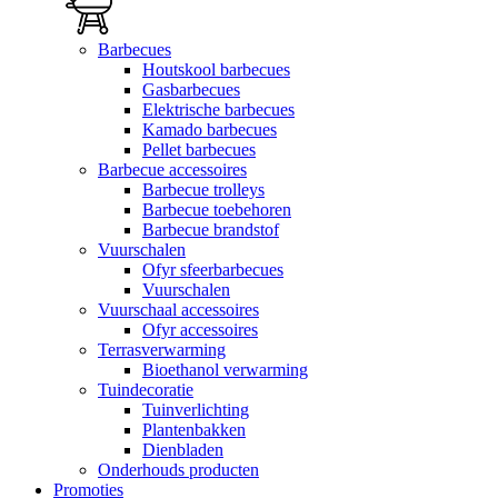
Barbecues
Houtskool barbecues
Gasbarbecues
Elektrische barbecues
Kamado barbecues
Pellet barbecues
Barbecue accessoires
Barbecue trolleys
Barbecue toebehoren
Barbecue brandstof
Vuurschalen
Ofyr sfeerbarbecues
Vuurschalen
Vuurschaal accessoires
Ofyr accessoires
Terrasverwarming
Bioethanol verwarming
Tuindecoratie
Tuinverlichting
Plantenbakken
Dienbladen
Onderhouds producten
Promoties