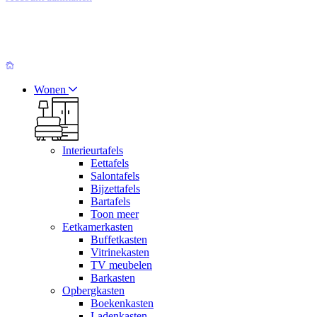
Wonen
Interieurtafels
Eettafels
Salontafels
Bijzettafels
Bartafels
Toon meer
Eetkamerkasten
Buffetkasten
Vitrinekasten
TV meubelen
Barkasten
Opbergkasten
Boekenkasten
Ladenkasten