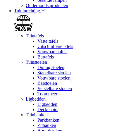
Staande lampen
Onderhouds producten
Tuininrichting
Tuintafels
Vaste tafels
Uitschuifbare tafels
Vouwbare tafels
Bartafels
Tuinstoelen
Dining stoelen
Stapelbare stoelen
Vouwbare stoelen
Barstoelen
Verstelbare stoelen
Toon meer
Ligbedden
Ligbedden
Deckchairs
Tuinbanken
Parkbanken
Zitbanken
Boombanken