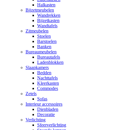
Halkasten
Bijzetmeubelen
Wandrekken
Bijzetkasten
Wandtafels
Zitmeubelen
Stoelen
Barstoelen
Banken
Bureaumeubelen
Bureautafels
Ladenblokken
Slaapkamers
Bedden
Nachttafels
Kleerkasten
Commodes
Zetels
Sofas
Interieur accessoires
Dienbladen
Decoratie
Verlichting
Sfeerverlichting