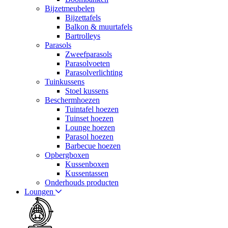
Bijzetmeubelen
Bijzettafels
Balkon & muurtafels
Bartrolleys
Parasols
Zweefparasols
Parasolvoeten
Parasolverlichting
Tuinkussens
Stoel kussens
Beschermhoezen
Tuintafel hoezen
Tuinset hoezen
Lounge hoezen
Parasol hoezen
Barbecue hoezen
Opbergboxen
Kussenboxen
Kussentassen
Onderhouds producten
Loungen