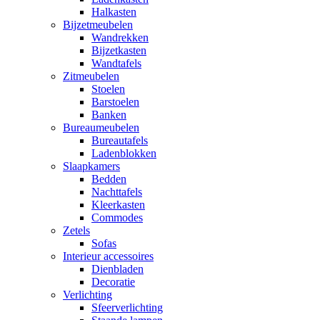
Halkasten
Bijzetmeubelen
Wandrekken
Bijzetkasten
Wandtafels
Zitmeubelen
Stoelen
Barstoelen
Banken
Bureaumeubelen
Bureautafels
Ladenblokken
Slaapkamers
Bedden
Nachttafels
Kleerkasten
Commodes
Zetels
Sofas
Interieur accessoires
Dienbladen
Decoratie
Verlichting
Sfeerverlichting