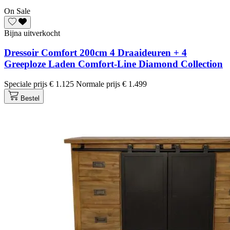
On Sale
Bijna uitverkocht
Dressoir Comfort 200cm 4 Draaideuren + 4
Greeploze Laden Comfort-Line Diamond Collection
Speciale prijs
€ 1.125
Normale prijs
€ 1.499
Bestel