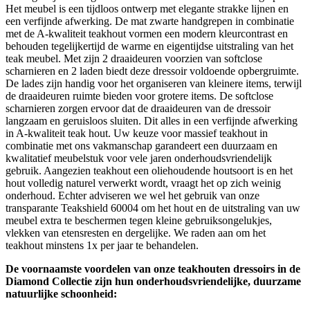
Het meubel is een tijdloos ontwerp met elegante strakke lijnen en
een verfijnde afwerking. De mat zwarte handgrepen in combinatie
met de A-kwaliteit teakhout vormen een modern kleurcontrast en
behouden tegelijkertijd de warme en eigentijdse uitstraling van het
teak meubel. Met zijn 2 draaideuren voorzien van softclose
scharnieren en 2 laden biedt deze dressoir voldoende opbergruimte.
De lades zijn handig voor het organiseren van kleinere items, terwijl
de draaideuren ruimte bieden voor grotere items. De softclose
scharnieren zorgen ervoor dat de draaideuren van de dressoir
langzaam en geruisloos sluiten. Dit alles in een verfijnde afwerking
in A-kwaliteit teak hout. Uw keuze voor massief teakhout in
combinatie met ons vakmanschap garandeert een duurzaam en
kwalitatief meubelstuk voor vele jaren onderhoudsvriendelijk
gebruik. Aangezien teakhout een oliehoudende houtsoort is en het
hout volledig naturel verwerkt wordt, vraagt het op zich weinig
onderhoud. Echter adviseren we wel het gebruik van onze
transparante Teakshield 60004 om het hout en de uitstraling van uw
meubel extra te beschermen tegen kleine gebruiksongelukjes,
vlekken van etensresten en dergelijke. We raden aan om het
teakhout minstens 1x per jaar te behandelen.
De voornaamste voordelen van onze teakhouten dressoirs in de
Diamond Collectie zijn hun onderhoudsvriendelijke, duurzame
natuurlijke schoonheid: