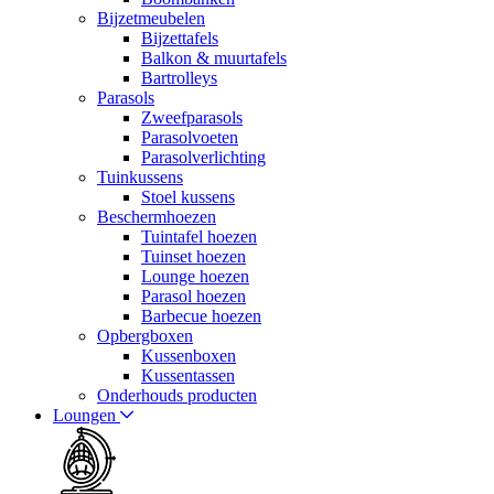
Bijzetmeubelen
Bijzettafels
Balkon & muurtafels
Bartrolleys
Parasols
Zweefparasols
Parasolvoeten
Parasolverlichting
Tuinkussens
Stoel kussens
Beschermhoezen
Tuintafel hoezen
Tuinset hoezen
Lounge hoezen
Parasol hoezen
Barbecue hoezen
Opbergboxen
Kussenboxen
Kussentassen
Onderhouds producten
Loungen