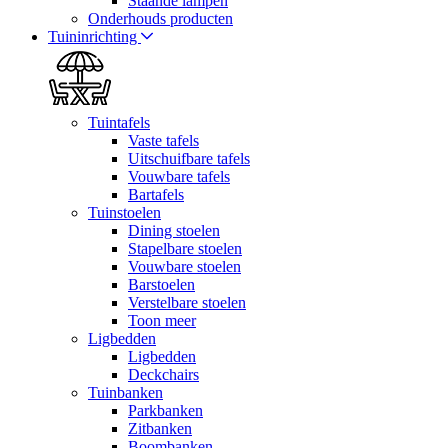
Staande lampen
Onderhouds producten
Tuininrichting
Tuintafels
Vaste tafels
Uitschuifbare tafels
Vouwbare tafels
Bartafels
Tuinstoelen
Dining stoelen
Stapelbare stoelen
Vouwbare stoelen
Barstoelen
Verstelbare stoelen
Toon meer
Ligbedden
Ligbedden
Deckchairs
Tuinbanken
Parkbanken
Zitbanken
Boombanken