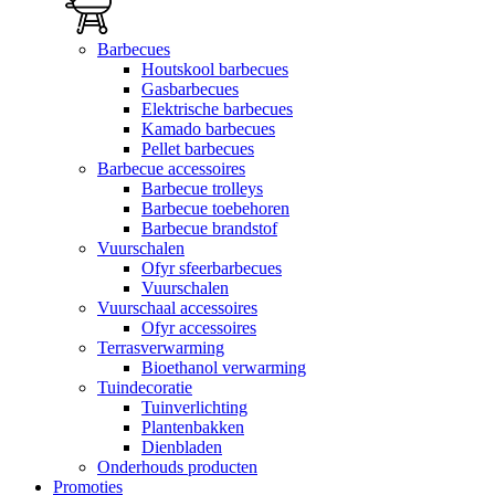
Barbecues
Houtskool barbecues
Gasbarbecues
Elektrische barbecues
Kamado barbecues
Pellet barbecues
Barbecue accessoires
Barbecue trolleys
Barbecue toebehoren
Barbecue brandstof
Vuurschalen
Ofyr sfeerbarbecues
Vuurschalen
Vuurschaal accessoires
Ofyr accessoires
Terrasverwarming
Bioethanol verwarming
Tuindecoratie
Tuinverlichting
Plantenbakken
Dienbladen
Onderhouds producten
Promoties