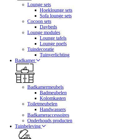
Lounge sets
Hoeklounge sets
Sofa lounge sets
Cocoon sets
Daybeds
Lounge modules
Lounge tafels
Lounge poefs
Tuindecoratie
Tuinverlichting
Badkamer
Badkamermeubels
Badmeubelen
Kolomkasten
Toiletmeubelen
Handwassers
Badkameraccessoires
Onderhouds producten
Tuinbeleving