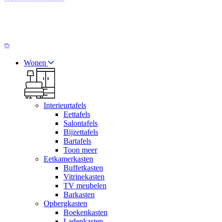
Wonen
Interieurtafels
Eettafels
Salontafels
Bijzettafels
Bartafels
Toon meer
Eetkamerkasten
Buffetkasten
Vitrinekasten
TV meubelen
Barkasten
Opbergkasten
Boekenkasten
Ladenkasten